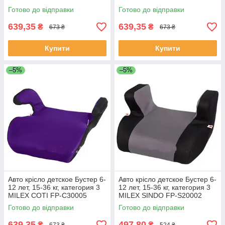
серый
Готово до відправки
Готово до відправки
639,35
639,35
₴
₴
673 ₴
673 ₴
Купити
Купити
–5%
–5%
Авто крісло детское Бустер 6-
Авто крісло детское Бустер 6-
12 лет, 15-36 кг, категория 3
12 лет, 15-36 кг, категория 3
MILEX COTI FP-C30005
MILEX SINDO FP-S20002
фиолетовый
серый,пенопл
Готово до відправки
Готово до відправки
639,35
497,80
₴
₴
673 ₴
524 ₴