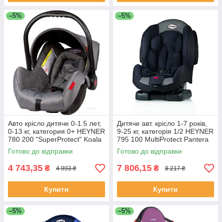
–5%
–5%
Авто крісло дитяче 0-1.5 лет,
Дитяче aвт. крісло 1-7 років,
0-13 кг, категория 0+ HEYNER
9-25 кг, категорія 1/2 HEYNER
780 200 "SuperProtect" Koala
795 100 MultiProtect Pantera
Grey
Black
Готово до відправки
Готово до відправки
4 743,35
7 806,15
₴
₴
4 993 ₴
8 217 ₴
Купити
Купити
–5%
–5%