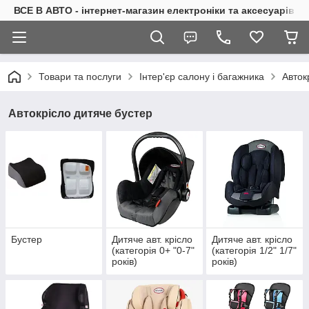
ВСЕ В АВТО - інтернет-магазин електроніки та аксесуарів в 
Товари та послуги
Інтер'єр салону і багажника
Авток
Автокрісло дитяче бустер
Бустер
Дитяче авт. крісло
Дитяче авт. крісло
(категорія 0+ "0-7"
(категорія 1/2" 1/7"
років)
років)