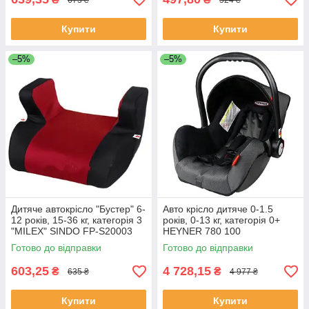
Купити
Купити
–5%
–5%
Дитяче автокрісло "Бустер" 6-
Авто крісло дитяче 0-1.5
12 років, 15-36 кг, категорія 3
років, 0-13 кг, категорія 0+
"MILEX" SINDO FP-S20003
HEYNER 780 100
червоний
SuperProtect Pantera Black
Готово до відправки
Готово до відправки
603,25
4 728,15
₴
₴
635 ₴
4 977 ₴
Купити
Купити