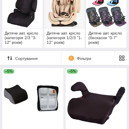
Дитяче авт. крісло
Дитяче авт. крісло
Дитяче авт. крісло
(категорія 2/3 "3-
(категорія 1/2/3 "1-
(бескасне "0-7"
12" років)
12" років)
років)
Сортування
0
Фільтри
–5%
–5%