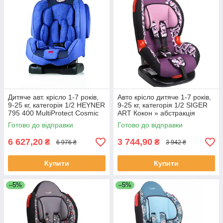
Дитяче aвт. крісло 1-7 років,
Авто крісло дитяче 1-7 років,
9-25 кг, категорія 1/2 HEYNER
9-25 кг, категорія 1/2 SIGER
795 400 MultiProtect Cosmic
ART Кокон » абстракція
Blue
Готово до відправки
Готово до відправки
6 627,20
3 744,90
₴
₴
6 976 ₴
3 942 ₴
Купити
Купити
–5%
–5%