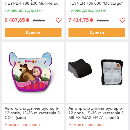
HEYNER 798 130 MultiRelax
HEYNER 786 030 "MultiErgo"
Racing Red
Racing Red
Готово до відправки
Готово до відправки
9 487,65
7 414,75
₴
₴
9 987 ₴
7 805 ₴
Купити
Купити
Авто крісло дитяче Бустер 6-
Авто крісло дитяче Бустер 6-
12 років, 15-36 кг, категорія 3
12 років, 15-36 кг, категорія 3
COTI (мікс)
MILEX AJAX FP-A1 чорний
Немає в наявності
Немає в наявності