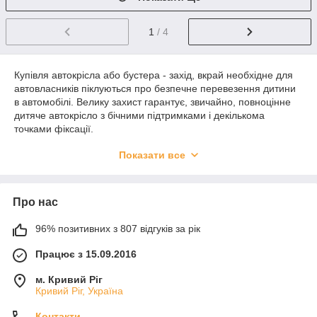
1
/ 4
Купівля автокрісла або бустера - захід, вкрай необхідне для
автовласників піклуються про безпечне перевезення дитини
в автомобілі. Велику захист гарантує, звичайно, повноцінне
дитяче автокрісло з бічними підтримками і декількома
точками фіксації.
Іноді немає можливості або недоцільно купувати автокрісло,
Показати все
альтернативної покупкою в даному випадку може стати
бустер.Зовні бустер більше схожий на лавочку або підкладку,
що дає можливість посадити дитину в звичайному
Про нас
автомобільному кріслі вище. Це необхідно для фіксації
малюка стандартним автомобільним ременем безпеки.
Рекомендуються бустери для дітей від 15кг, починаючи з
96% позитивних з 807 відгуків за рік
трьох років (група 2/3).
Працює з 15.09.2016
Бустери часто досить компактні, мають невелику вагу, прості
в установці. Їх зручно використовувати в невеликих
м. Кривий Ріг
автомобілях. Бустери служать прекрасним варіантом для
Кривий Ріг, Україна
перевезення великих дітей, для яких буває складно підібрати
стандартне автокрісло.
Контакти