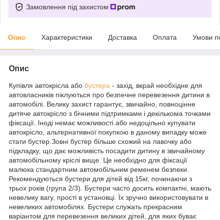
Замовлення під захистом
Опис
Характеристики
Доставка
Оплата
Умови п
Опис
Купівля автокрісла або
бустера
- захід, вкрай необхідне для
автовласників піклуються про безпечне перевезення дитини в
автомобілі. Велику захист гарантує, звичайно, повноцінне
дитяче автокрісло з бічними підтримками і декількома точками
фіксації. Іноді немає можливості або недоцільно купувати
автокрісло, альтернативної покупкою в даному випадку може
стати бустер.Зовні бустер більше схожий на лавочку або
підкладку, що дає можливість посадити дитину в звичайному
автомобільному кріслі вище. Це необхідно для фіксації
малюка стандартним автомобільним ременем безпеки.
Рекомендуються бустери для дітей від 15кг, починаючи з
трьох років (група 2/3). Бустери часто досить компактні, мають
невелику вагу, прості в установці. Їх зручно використовувати в
невеликих автомобілях. Бустери служать прекрасним
варіантом для перевезення великих дітей, для яких буває