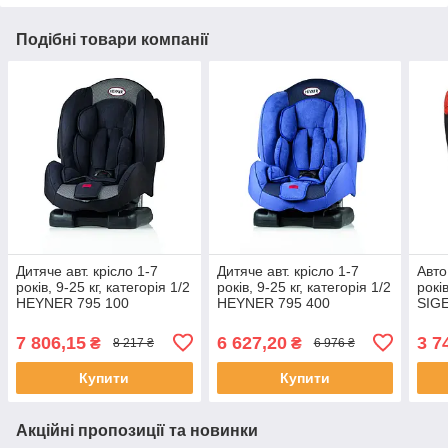
Подібні товари компанії
Дитяче aвт. крісло 1-7
Дитяче aвт. крісло 1-7
Авто
років, 9-25 кг, категорія 1/2
років, 9-25 кг, категорія 1/2
років
HEYNER 795 100
HEYNER 795 400
SIGE
MultiProtect Pantera Black
MultiProtect Cosmic Blue
абст
7 806,15
6 627,20
3 7
₴
₴
8 217 ₴
6 976 ₴
Купити
Купити
Акційні пропозиції та новинки