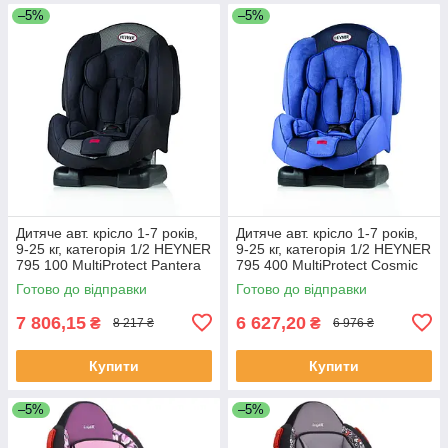
–5%
–5%
Дитяче aвт. крісло 1-7 років,
Дитяче aвт. крісло 1-7 років,
9-25 кг, категорія 1/2 HEYNER
9-25 кг, категорія 1/2 HEYNER
795 100 MultiProtect Pantera
795 400 MultiProtect Cosmic
Black
Blue
Готово до відправки
Готово до відправки
7 806,15
6 627,20
₴
₴
8 217 ₴
6 976 ₴
Купити
Купити
–5%
–5%