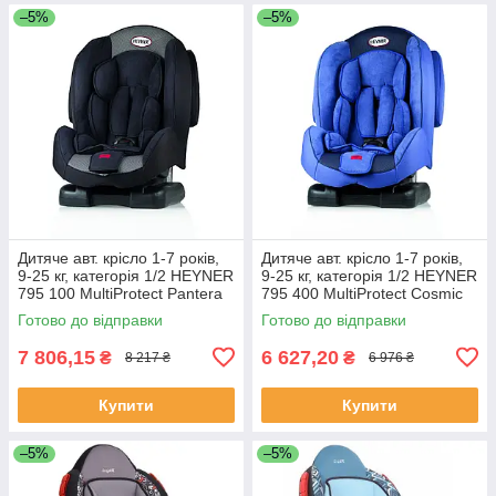
–5%
–5%
Дитяче aвт. крісло 1-7 років,
Дитяче aвт. крісло 1-7 років,
9-25 кг, категорія 1/2 HEYNER
9-25 кг, категорія 1/2 HEYNER
795 100 MultiProtect Pantera
795 400 MultiProtect Cosmic
Black
Blue
Готово до відправки
Готово до відправки
7 806,15
6 627,20
₴
₴
8 217 ₴
6 976 ₴
Купити
Купити
–5%
–5%