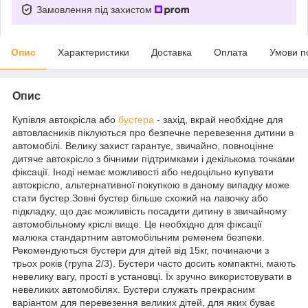
Замовлення під захистом
Опис
Характеристики
Доставка
Оплата
Умови п
Опис
Купівля автокрісла або
бустера
- захід, вкрай необхідне для
автовласників піклуються про безпечне перевезення дитини в
автомобілі. Велику захист гарантує, звичайно, повноцінне
дитяче автокрісло з бічними підтримками і декількома точками
фіксації. Іноді немає можливості або недоцільно купувати
автокрісло, альтернативної покупкою в даному випадку може
стати бустер.Зовні бустер більше схожий на лавочку або
підкладку, що дає можливість посадити дитину в звичайному
автомобільному кріслі вище. Це необхідно для фіксації
малюка стандартним автомобільним ременем безпеки.
Рекомендуються бустери для дітей від 15кг, починаючи з
трьох років (група 2/3). Бустери часто досить компактні, мають
невелику вагу, прості в установці. Їх зручно використовувати в
невеликих автомобілях. Бустери служать прекрасним
варіантом для перевезення великих дітей, для яких буває