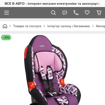
ВСЕ В АВТО - інтернет-магазин електроніки та аксесуарів в 
Товари та послуги
Інтер'єр салону і багажника
Авток
–5%