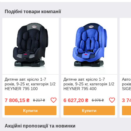
Подібні товари компанії
Дитяче aвт. крісло 1-7
Дитяче aвт. крісло 1-7
Авто
років, 9-25 кг, категорія 1/2
років, 9-25 кг, категорія 1/2
років
HEYNER 795 100
HEYNER 795 400
SIGE
MultiProtect Pantera Black
MultiProtect Cosmic Blue
7 806,15
6 627,20
3 7
₴
₴
8 217 ₴
6 976 ₴
Купити
Купити
Акційні пропозиції та новинки