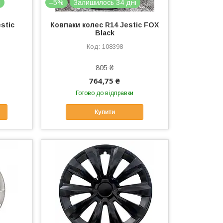
і
–5%
Залишилось 34 дні
stic
Ковпаки колес R14 Jestic FOX
Black
108398
805 ₴
764,75 ₴
Готово до відправки
Купити