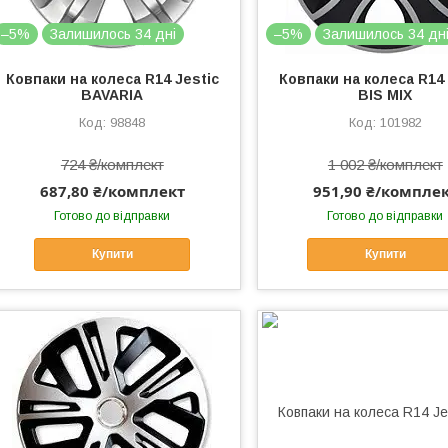
–5%
Залишилось 34 дні
–5%
Залишилось 34 дн
Ковпаки на колеса R14 Jestic
Ковпаки на колеса R14 
BAVARIA
BIS MIX
98848
101982
724 ₴/комплект
1 002 ₴/комплект
687,80 ₴/комплект
951,90 ₴/компле
Готово до відправки
Готово до відправки
Купити
Купити