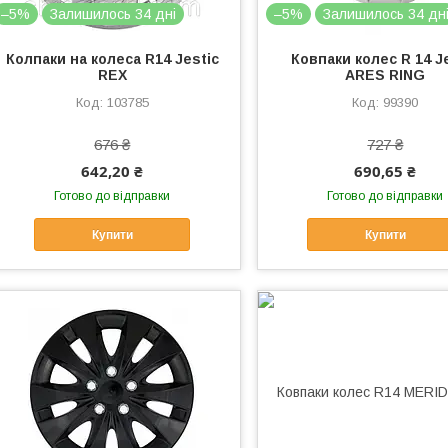
–5%
Залишилось 34 дні
–5%
Залишилось 34 дн
Колпаки на колеса R14 Jestic
Ковпаки колес R 14 J
REX
ARES RING
103785
99390
676 ₴
727 ₴
642,20 ₴
690,65 ₴
Готово до відправки
Готово до відправки
Купити
Купити