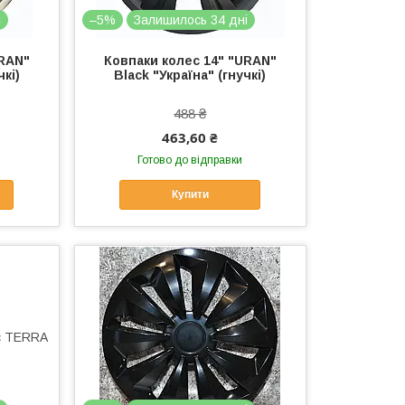
і
–5%
Залишилось 34 дні
URAN"
Ковпаки колес 14" "URAN"
чкі)
Black "Україна" (гнучкі)
488 ₴
463,60 ₴
Готово до відправки
Купити