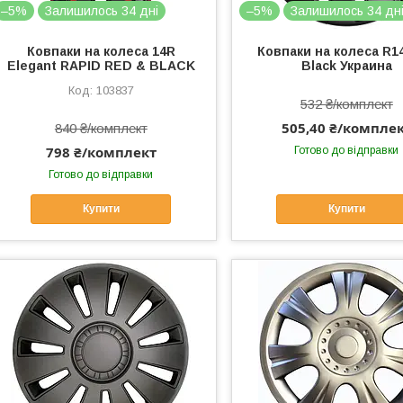
–5%
Залишилось 34 дні
–5%
Залишилось 34 дн
Ковпаки на колеса 14R
Ковпаки на колеса R1
Elegant RAPID RED & BLACK
Black Украина
103837
532 ₴/комплект
505,40 ₴/компле
840 ₴/комплект
798 ₴/комплект
Готово до відправки
Готово до відправки
Купити
Купити