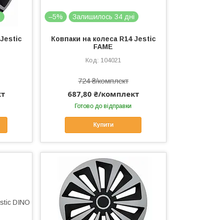
і
–5%
Залишилось 34 дні
Jestic
Ковпаки на колеса R14 Jestic
FAME
104021
724 ₴/комплект
кт
687,80 ₴/комплект
Готово до відправки
Купити