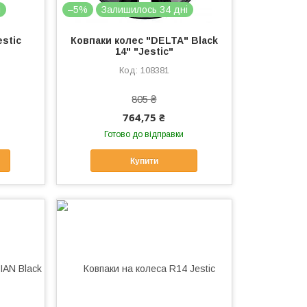
і
–5%
Залишилось 34 дні
estic
Ковпаки колес "DELTA" Black
14" "Jestic"
108381
805 ₴
764,75 ₴
Готово до відправки
Купити