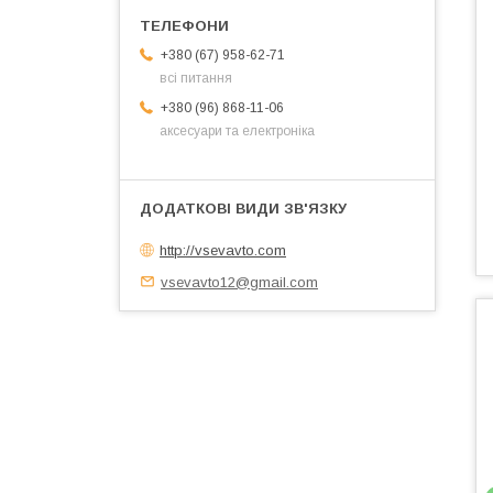
+380 (67) 958-62-71
всі питання
+380 (96) 868-11-06
аксесуари та електроніка
http://vsevavto.com
vsevavto12@gmail.com