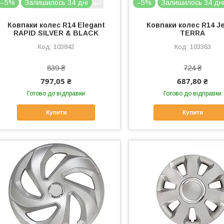
–5%
Залишилось 34 дні
–5%
Залишилось 34 дн
Ковпаки колес R14 Elegant
Ковпаки колес R14 Je
RAPID SILVER & BLACK
TERRA
103842
103363
839 ₴
724 ₴
797,05 ₴
687,80 ₴
Готово до відправки
Готово до відправки
Купити
Купити