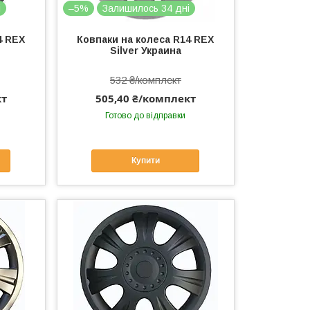
і
–5%
Залишилось 34 дні
4 REX
Ковпаки на колеса R14 REX
Silver Украина
532 ₴/комплект
кт
505,40 ₴/комплект
Готово до відправки
Купити