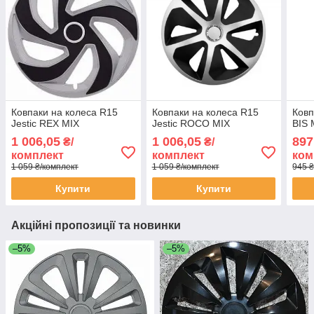
Ковпаки на колеса R15
Ковпаки на колеса R15
Ковп
Jestic REX MIX
Jestic ROCO MIX
BIS 
1 006,05
1 006,05
897
₴/
₴/
комплект
комплект
ком
1 059 ₴/комплект
1 059 ₴/комплект
945 ₴
Купити
Купити
Акційні пропозиції та новинки
–5%
–5%