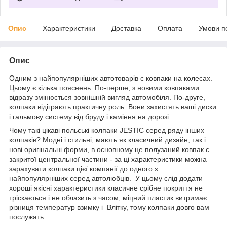
Опис
Характеристики
Доставка
Оплата
Умови п
Опис
Одним з найпопулярніших автотоварів є ковпаки на колесах.
Цьому є кілька пояснень. По-перше, з новими ковпаками
відразу змінюється зовнішній вигляд автомобіля. По-друге,
колпаки відіграють практичну роль. Вони захистять ваші диски
і гальмову систему від бруду і каміння на дорозі.
Чому такі цікаві польські колпаки JESTIC серед ряду інших
колпаків? Модні і стильні, мають як класичний дизайн, так і
нові оригінальні форми, в основному це п
олузаний ковпак
c
закритої центральної частини
- за ці характеристики можна
зарахувати колпаки цієї компанії до одного з
найпопулярніших серед автолюбців. У цьому слід додати
хороші якісні характеристики класичне срібне покриття не
тріскається і не облазить з часом, міцний пластик витримає
різниця температур взимку і Влітку, тому колпаки довго вам
послужать.