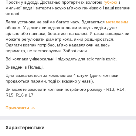
Прости у відході. Достатньо протерти їх вологою
губкою
з
мильної води і витерти насухо м'якою ганчіркою і ваші ковпаки
як нові.
Легка установа не займе багато часу. Вдягаються
металевим
ободом. У деяких випадках колпаки можуть сидіти дуже
щільно або навпаки, бовтатися на колесі. У таких випадках ви
можете регулювати діаметр кола, який розширюється.
Одягати ковпак потрібно, м’яко надавляючи на весь
периметр, не застосовуючи Зайвої сили.
Всі колпаки універсальні і підходять для всіх типів коліс.
Виведені в Польщі.
Ціна визначається за комплектом 4 штуки (деякі колпаки
продаються парами, тоді їх вказано у назві).
Ви можете замовити колпаки потрібного розміру - R13, R14,
R15, R16 и 17.
Приховати
Характеристики