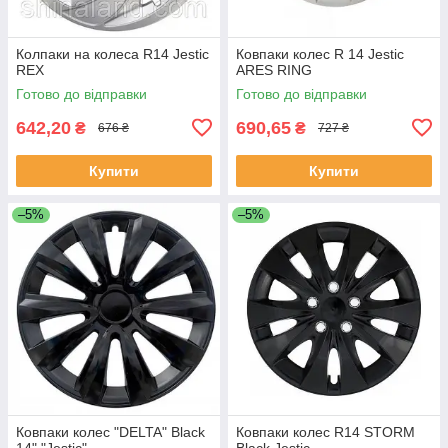
Колпаки на колеса R14 Jestic
Ковпаки колес R 14 Jestic
REX
ARES RING
Готово до відправки
Готово до відправки
642,20
690,65
₴
₴
676 ₴
727 ₴
Купити
Купити
–5%
–5%
Ковпаки колес "DELTA" Black
Ковпаки колес R14 STORM
14" "Jestic"
Black Jestic