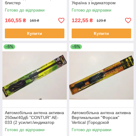
блистер
Україна з індикатором
Готово до відправки
Готово до відправки
160,55
122,55
₴
₴
169 ₴
129 ₴
Купити
Купити
–5%
–5%
Автомобільна антена активна
Автомобільна антена активна
250км/40дБ "CONTUR" AE-
Вертикальная "Форсаж"
033 (2 усилит./индикатор
Vertical (Городской
бортовой сети)
помехозащищенный
Готово до відправки
Готово до відправки
режим+Усил.36dв)