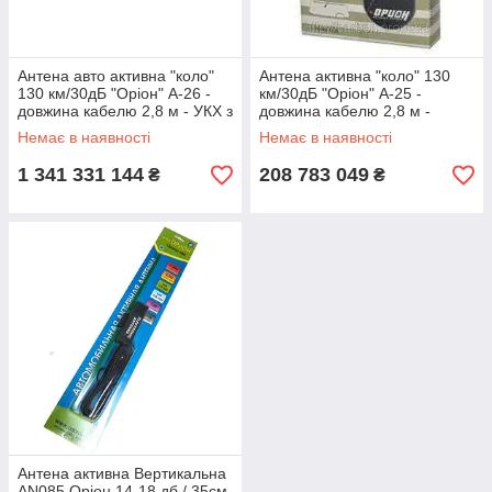
Антена авто активна "коло"
Антена активна "коло" 130
130 км/30дБ "Оріон" А-26 -
км/30дБ "Оріон" А-25 -
довжина кабелю 2,8 м - УКХ з
довжина кабелю 2,8 м -
фільтром / FM 4036
УКХ/FМ (58)
Немає в наявності
Немає в наявності
1 341 331 144
208 783 049
₴
₴
Антена активна Вертикальна
AN085 Оріон 14-18 дб / 35см