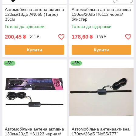
Автомобільна антена активна
Автомобільна антена активна
120км/18дБ AN065 (Turbo)
130км/20dБ Н6112 чорна/
35см
блистер
Готово до відправки
Готово до відправки
200,45
178,60
₴
₴
211 ₴
188 ₴
Купити
Купити
–5%
–5%
Автомобільна антена активна
Автомобільна антенаактивна
130км/20дБ Н61123 черная/
170км/26дБ "No55/777"