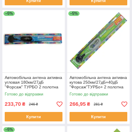
Купити
Купити
–5%
–5%
Автомобільна антена активна
Автомобільна антена активна
угловая 180км/27дБ
кутова 250км/27дБ+40дБ
"Форсаж" ТУРБО 2 полотна
"Форсаж"ТУРБо+ 2 полотна
Город( Высокое якість
місто/Трас.( Вис. якість
Готово до відправки
Готово до відправки
приема)
прийому)
233,70
266,95
₴
₴
246 ₴
281 ₴
Купити
Купити
–5%