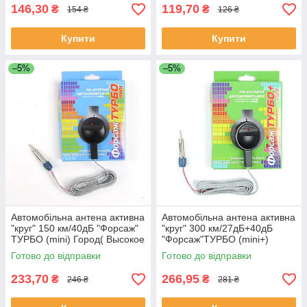
146,30
119,70
₴
₴
154 ₴
126 ₴
Купити
Купити
–5%
–5%
Автомобільна антена активна
Автомобільна антена активна
"круг" 150 км/40дБ "Форсаж"
"круг" 300 км/27дБ+40дБ
ТУРБО (mini) Город( Высокое
"Форсаж"ТУРБО (mini+)
якість приема)
Город/Трасса( Высокое якість
Готово до відправки
Готово до відправки
приема
233,70
266,95
₴
₴
246 ₴
281 ₴