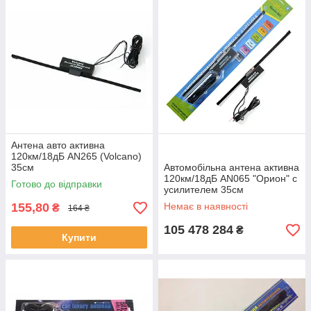
Антена авто активна
120км/18дБ AN265 (Volcano)
35см
Автомобільна антена активна
120км/18дБ AN065 "Орион" с
Готово до відправки
усилителем 35см
155,80
Немає в наявності
₴
164 ₴
105 478 284
₴
Купити