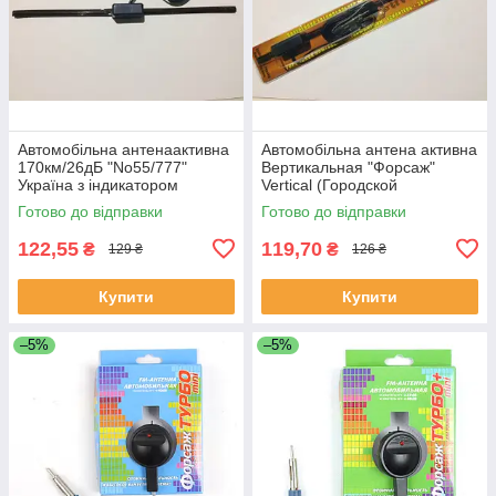
Автомобільна антенаактивна
Автомобільна антена активна
170км/26дБ "No55/777"
Вертикальная "Форсаж"
Україна з індикатором
Vertical (Городской
помехозащищенный
Готово до відправки
Готово до відправки
режим+Усил.36dв)
122,55
119,70
₴
₴
129 ₴
126 ₴
Купити
Купити
–5%
–5%