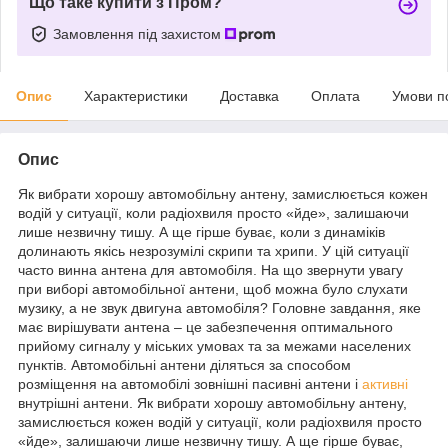
Що таке купити з Пром?
Замовлення під захистом
Опис
Характеристики
Доставка
Оплата
Умови п
Опис
Як вибрати хорошу автомобільну антену, замислюється кожен
водій у ситуації, коли радіохвиля просто «йде», залишаючи
лише незвичну тишу. А ще гірше буває, коли з динаміків
долинають якісь незрозумілі скрипи та хрипи. У цій ситуації
часто винна антена для автомобіля. На що звернути увагу
при виборі автомобільної антени, щоб можна було слухати
музику, а не звук двигуна автомобіля? Головне завдання, яке
має вирішувати антена – це забезпечення оптимального
прийому сигналу у міських умовах та за межами населених
пунктів. Автомобільні антени діляться за способом
розміщення на автомобілі зовнішні пасивні антени і
активні
внутрішні антени. Як вибрати хорошу автомобільну антену,
замислюється кожен водій у ситуації, коли радіохвиля просто
«йде», залишаючи лише незвичну тишу. А ще гірше буває,