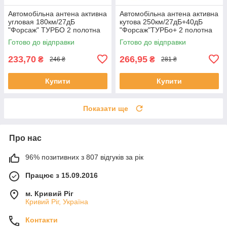
Автомобільна антена активна
Автомобільна антена активна
угловая 180км/27дБ
кутова 250км/27дБ+40дБ
"Форсаж" ТУРБО 2 полотна
"Форсаж"ТУРБо+ 2 полотна
Город( Высокое якість
місто/Трас.( Вис. якість
Готово до відправки
Готово до відправки
приема)
прийому)
233,70
266,95
₴
₴
246 ₴
281 ₴
Купити
Купити
Показати ще
Про нас
96% позитивних з 807 відгуків за рік
Працює з 15.09.2016
м. Кривий Ріг
Кривий Ріг, Україна
Контакти