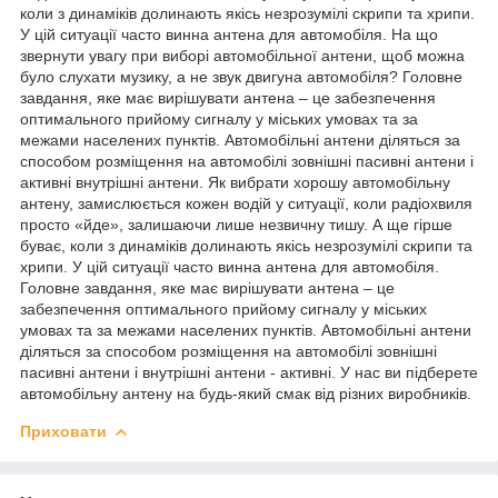
коли з динаміків долинають якісь незрозумілі скрипи та хрипи.
У цій ситуації часто винна антена для автомобіля. На що
звернути увагу при виборі автомобільної антени, щоб можна
було слухати музику, а не звук двигуна автомобіля? Головне
завдання, яке має вирішувати антена – це забезпечення
оптимального прийому сигналу у міських умовах та за
межами населених пунктів. Автомобільні антени діляться за
способом розміщення на автомобілі зовнішні пасивні антени і
активні внутрішні антени. Як вибрати хорошу автомобільну
антену, замислюється кожен водій у ситуації, коли радіохвиля
просто «йде», залишаючи лише незвичну тишу. А ще гірше
буває, коли з динаміків долинають якісь незрозумілі скрипи та
хрипи. У цій ситуації часто винна антена для автомобіля.
Головне завдання, яке має вирішувати антена – це
забезпечення оптимального прийому сигналу у міських
умовах та за межами населених пунктів. Автомобільні антени
діляться за способом розміщення на автомобілі зовнішні
пасивні антени і внутрішні антени - активні. У нас ви підберете
автомобільну антену на будь-який смак від різних виробників.
Приховати