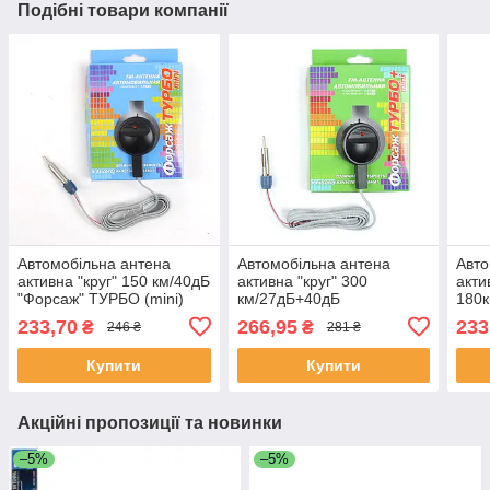
Подібні товари компанії
Автомобільна антена
Автомобільна антена
Авто
активна "круг" 150 км/40дБ
активна "круг" 300
акти
"Форсаж" ТУРБО (mini)
км/27дБ+40дБ
180к
Город( Высокое якість
"Форсаж"ТУРБО (mini+)
ТУРБ
233,70
266,95
233
₴
₴
246 ₴
281 ₴
приема)
Город/Трасса( Высокое
Высо
якість приема
Купити
Купити
Акційні пропозиції та новинки
–5%
–5%