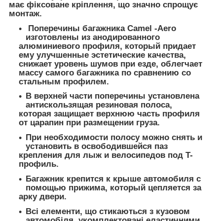
має фіксоване кріплення, що значно спрощує
монтаж.
Поперечины багажника Camel -Aero
изготовлены из анодированного
алюминиевого профиля, который придает
ему улучшенные эстетические качества,
снижает уровень шумов при езде, облегчает
массу самого багажника по сравнению со
стальным профилем.
В верхней части поперечины установлена
антискользящая резиновая полоса,
которая защищает верхнюю часть профиля
от царапин при размещении груза.
При необходимости полосу можно снять и
установить в освободившейся паз
крепления для лыж и велосипедов под T-
профиль.
Багажник крепится к крыше автомобиля с
помощью прижима, который цепляется за
арку двери.
Всі елементи, що стикаються з кузовом
автомобіля, укомплектовані еластичними