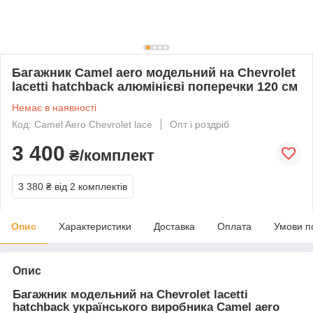
Багажник Camel aero модельний на Сhevrolet
lacetti hatchback алюмінієві поперечки 120 см
Немає в наявності
Код: Camel Aero Сhevrolet lace
Опт і роздріб
3 400
₴/комплект
3 380 ₴
від 2 комплектів
Опис
Характеристики
Доставка
Оплата
Умови п
Опис
Багажник модельний на Сhevrolet lacetti
hatchback українського виробника Camel aero