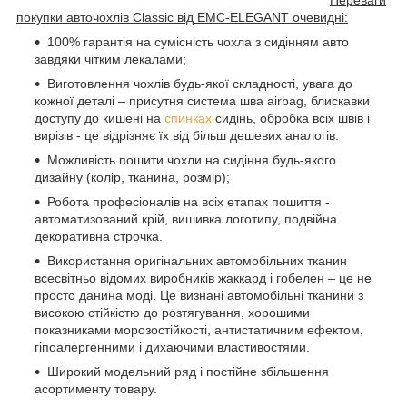
покупки авточохлів Classic від EMC-ELEGANT очевидні:
100% гарантія на сумісність чохла з сидінням авто
завдяки чітким лекалами;
Виготовлення чохлів будь-якої складності, увага до
кожної деталі – присутня система шва airbag, блискавки
доступу до кишені на
спинках
сидінь, обробка всіх швів і
вирізів - це відрізняє їх від більш дешевих аналогів.
Можливість пошити чохли на сидіння будь-якого
дизайну (колір, тканина, розмір);
Робота професіоналів на всіх етапах пошиття -
автоматизований крій, вишивка логотипу, подвійна
декоративна строчка.
Використання оригінальних автомобільних тканин
всесвітньо відомих виробників жаккард і гобелен – це не
просто данина моді. Це визнані автомобільні тканини з
високою стійкістю до розтягування, хорошими
показниками морозостійкості, антистатичним ефектом,
гіпоалергенними і дихаючими властивостями.
Широкий модельний ряд і постійне збільшення
асортименту товару.