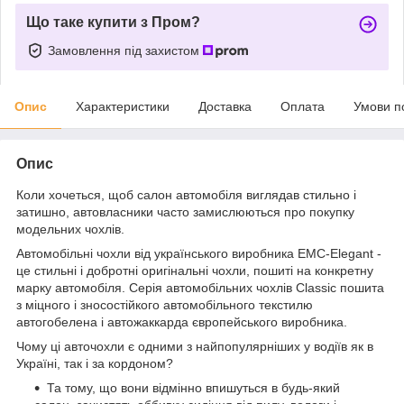
Що таке купити з Пром?
Замовлення під захистом
Опис
Характеристики
Доставка
Оплата
Умови п
Опис
Коли хочеться, щоб салон автомобіля виглядав стильно і
затишно, автовласники часто замислюються про покупку
модельних чохлів.
Автомобільні чохли від українського виробника EMC-Elegant -
це стильні і добротні оригінальні чохли, пошиті на конкретну
марку автомобіля. Серія автомобільних чохлів Classic пошита
з міцного і зносостійкого автомобільного текстилю
автогобелена і автожаккарда європейського виробника.
Чому ці авточохли є одними з найпопулярніших у водіїв як в
Україні, так і за кордоном?
Та тому, що вони відмінно впишуться в будь-який