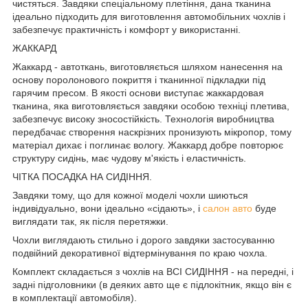
чистяться. Завдяки спеціальному плетіння, дана тканина
ідеально підходить для виготовлення автомобільних чохлів і
забезпечує практичність і комфорт у використанні.
ЖАККАРД
Жаккард - автоткань, виготовляється шляхом нанесення на
основу поролонового покриття і тканинної підкладки під
гарячим пресом. В якості основи виступає жаккардовая
тканина, яка виготовляється завдяки особою техніці плетива,
забезпечує високу зносостійкість. Технологія виробництва
передбачає створення наскрізних пронизують мікропор, тому
матеріал дихає і поглинає вологу. Жаккард добре повторює
структуру сидінь, має чудову м'якість і еластичність.
ЧІТКА ПОСАДКА НА СИДІННЯ.
Завдяки тому, що для кожної моделі чохли шиються
індивідуально, вони ідеально «сідають», і
салон авто
буде
виглядати так, як після перетяжки.
Чохли виглядають стильно і дорого завдяки застосуванню
подвійний декоративної відтермінування по краю чохла.
Комплект складається з чохлів на ВСІ СИДІННЯ - на передні, і
задні підголовники (в деяких авто ще є підлокітник, якщо він є
в комплектації автомобіля).