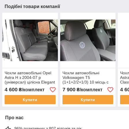
Подібні товари компанії
Чохли автомобільні Opel
Чохли автомобільні
Чохл
Astra H з 2004-07 р
Volkswagen T5
Astr
(універсал) цілісна Elegant
(1+1+2/2+1/3) 10 місць c
Clas
Classic
2003 р Elegant Classic
4 600
7 900
4 6
₴/комплект
₴/комплект
Купити
Купити
Про нас
96% позитивних з 807 відгуків за рік