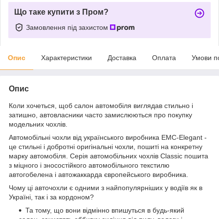
Що таке купити з Пром?
Замовлення під захистом
Опис
Характеристики
Доставка
Оплата
Умови п
Опис
Коли хочеться, щоб салон автомобіля виглядав стильно і
затишно, автовласники часто замислюються про покупку
модельних чохлів.
Автомобільні чохли від українського виробника EMC-Elegant -
це стильні і добротні оригінальні чохли, пошиті на конкретну
марку автомобіля. Серія автомобільних чохлів Classic пошита
з міцного і зносостійкого автомобільного текстилю
автогобелена і автожаккарда європейського виробника.
Чому ці авточохли є одними з найпопулярніших у водіїв як в
Україні, так і за кордоном?
Та тому, що вони відмінно впишуться в будь-який