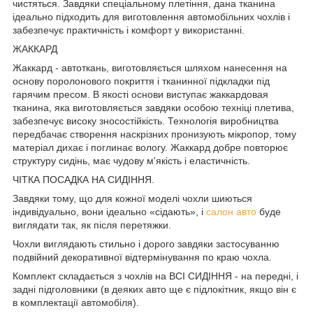
чистяться. Завдяки спеціальному плетіння, дана тканина
ідеально підходить для виготовлення автомобільних чохлів і
забезпечує практичність і комфорт у використанні.
ЖАККАРД
Жаккард - автоткань, виготовляється шляхом нанесення на
основу поролонового покриття і тканинної підкладки під
гарячим пресом. В якості основи виступає жаккардовая
тканина, яка виготовляється завдяки особою техніці плетива,
забезпечує високу зносостійкість. Технологія виробництва
передбачає створення наскрізних пронизують мікропор, тому
матеріал дихає і поглинає вологу. Жаккард добре повторює
структуру сидінь, має чудову м'якість і еластичність.
ЧІТКА ПОСАДКА НА СИДІННЯ.
Завдяки тому, що для кожної моделі чохли шиються
індивідуально, вони ідеально «сідають», і
салон авто
буде
виглядати так, як після перетяжки.
Чохли виглядають стильно і дорого завдяки застосуванню
подвійний декоративної відтермінування по краю чохла.
Комплект складається з чохлів на ВСІ СИДІННЯ - на передні, і
задні підголовники (в деяких авто ще є підлокітник, якщо він є
в комплектації автомобіля).