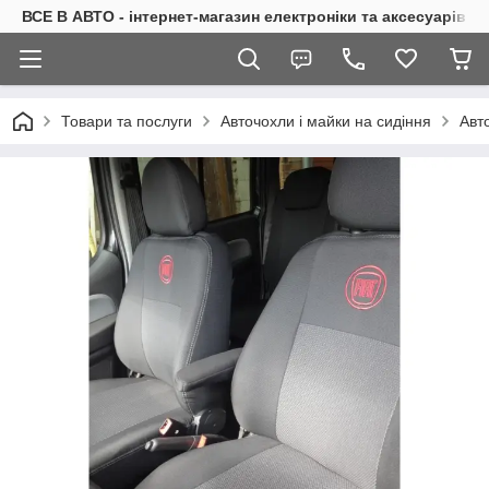
ВСЕ В АВТО - інтернет-магазин електроніки та аксесуарів в 
Товари та послуги
Авточохли і майки на сидіння
Авт