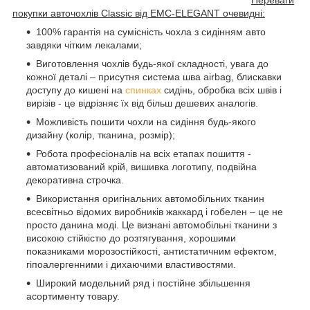
покупки авточохлів Classic від EMC-ELEGANT очевидні:
100% гарантія на сумісність чохла з сидінням авто
завдяки чітким лекалами;
Виготовлення чохлів будь-якої складності, увага до
кожної деталі – присутня система шва airbag, блискавки
доступу до кишені на
спинках
сидінь, обробка всіх швів і
вирізів - це відрізняє їх від більш дешевих аналогів.
Можливість пошити чохли на сидіння будь-якого
дизайну (колір, тканина, розмір);
Робота професіоналів на всіх етапах пошиття -
автоматизований крій, вишивка логотипу, подвійна
декоративна строчка.
Використання оригінальних автомобільних тканин
всесвітньо відомих виробників жаккард і гобелен – це не
просто данина моді. Це визнані автомобільні тканини з
високою стійкістю до розтягування, хорошими
показниками морозостійкості, антистатичним ефектом,
гіпоалергенними і дихаючими властивостями.
Широкий модельний ряд і постійне збільшення
асортименту товару.