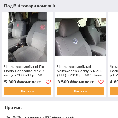
Подібні товари компанії
Чохли автомобільні Fiat
Чохли автомобільні
Чохл
Doblo Panorama Maxi 7
Volkswagen Caddy 5 місць
Focu
місць з 2000-09 р EMC
(1+1) з 2010 р EMC Classic
р EM
Classic
5 300
3 500
4 6
₴/комплект
₴/комплект
Купити
Купити
Про нас
96% позитивних з 807 відгуків за рік