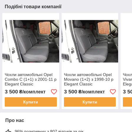
Подібні товари компанії
Чохли автомобільні Opel
Чохли автомобільні Opel
Чохл
Combo C (1+1) з 2001-11 р
Movano (1+2) з 1998-10 р
Viva
Elegant Classic
Elegant Classic
Eleg
3 500
3 500
3 5
₴/комплект
₴/комплект
Купити
Купити
Про нас
96% позитивних з 807 відгуків за рік