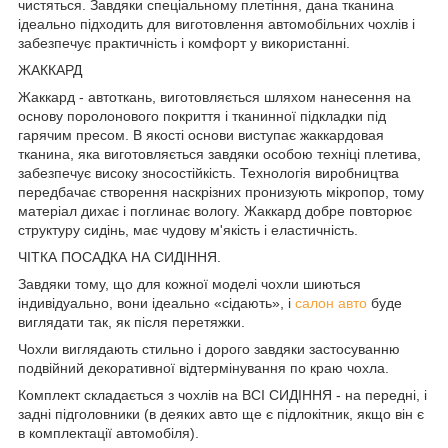
чистяться. Завдяки спеціальному плетіння, дана тканина
ідеально підходить для виготовлення автомобільних чохлів і
забезпечує практичність і комфорт у використанні.
ЖАККАРД
Жаккард - автоткань, виготовляється шляхом нанесення на
основу поролонового покриття і тканинної підкладки під
гарячим пресом. В якості основи виступає жаккардовая
тканина, яка виготовляється завдяки особою техніці плетива,
забезпечує високу зносостійкість. Технологія виробництва
передбачає створення наскрізних пронизують мікропор, тому
матеріал дихає і поглинає вологу. Жаккард добре повторює
структуру сидінь, має чудову м'якість і еластичність.
ЧІТКА ПОСАДКА НА СИДІННЯ.
Завдяки тому, що для кожної моделі чохли шиються
індивідуально, вони ідеально «сідають», і
салон авто
буде
виглядати так, як після перетяжки.
Чохли виглядають стильно і дорого завдяки застосуванню
подвійний декоративної відтермінування по краю чохла.
Комплект складається з чохлів на ВСІ СИДІННЯ - на передні, і
задні підголовники (в деяких авто ще є підлокітник, якщо він є
в комплектації автомобіля).