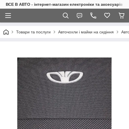
ВСЕ В АВТО - інтернет-магазин електроніки та аксесуарів в 
Товари та послуги
Авточохли і майки на сидіння
Авт