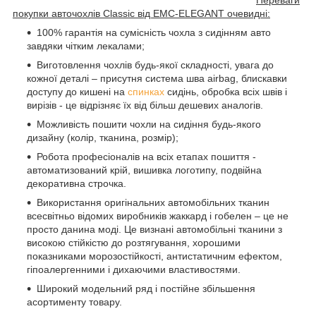
покупки авточохлів Classic від EMC-ELEGANT очевидні:
100% гарантія на сумісність чохла з сидінням авто
завдяки чітким лекалами;
Виготовлення чохлів будь-якої складності, увага до
кожної деталі – присутня система шва airbag, блискавки
доступу до кишені на
спинках
сидінь, обробка всіх швів і
вирізів - це відрізняє їх від більш дешевих аналогів.
Можливість пошити чохли на сидіння будь-якого
дизайну (колір, тканина, розмір);
Робота професіоналів на всіх етапах пошиття -
автоматизований крій, вишивка логотипу, подвійна
декоративна строчка.
Використання оригінальних автомобільних тканин
всесвітньо відомих виробників жаккард і гобелен – це не
просто данина моді. Це визнані автомобільні тканини з
високою стійкістю до розтягування, хорошими
показниками морозостійкості, антистатичним ефектом,
гіпоалергенними і дихаючими властивостями.
Широкий модельний ряд і постійне збільшення
асортименту товару.