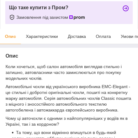
Що таке купити з Пром?
Замовлення під захистом
Опис
Характеристики
Доставка
Оплата
Умови п
Опис
Коли хочеться, щоб салон автомобіля виглядав стильно і
затишно, автовласники часто замислюються про покупку
модельних чохлів.
Автомобільні чохли від українського виробника EMC-Elegant -
це стильні і добротні оригінальні чохли, пошиті на конкретну
марку автомобіля. Серія автомобільних чохлів Classic пошита
з міцного і зносостійкого автомобільного текстилю
автогобелена і автожаккарда європейського виробника.
Чому ці авточохли є одними з найпопулярніших у водіїв як в
Україні, так і за кордоном?
Та тому, що вони відмінно впишуться в будь-який