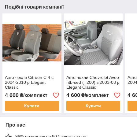
Подібні товари компанії
Авто чохли Citroen C 4 c
Авто чохли Chevrolet Aveo
Авто
2004-2010 р Elegant
htb-sed (T200) з 2003-08 р
2004
Classic
Elegant Classic
4 600
4 600
4 6
₴/комплект
₴/комплект
Купити
Купити
Про нас
96% позитивних з 807 відгуків за рік