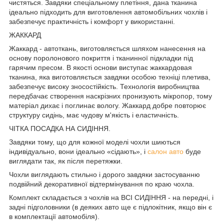
чистяться. Завдяки спеціальному плетіння, дана тканина
ідеально підходить для виготовлення автомобільних чохлів і
забезпечує практичність і комфорт у використанні.
ЖАККАРД
Жаккард - автоткань, виготовляється шляхом нанесення на
основу поролонового покриття і тканинної підкладки під
гарячим пресом. В якості основи виступає жаккардовая
тканина, яка виготовляється завдяки особою техніці плетива,
забезпечує високу зносостійкість. Технологія виробництва
передбачає створення наскрізних пронизують мікропор, тому
матеріал дихає і поглинає вологу. Жаккард добре повторює
структуру сидінь, має чудову м'якість і еластичність.
ЧІТКА ПОСАДКА НА СИДІННЯ.
Завдяки тому, що для кожної моделі чохли шиються
індивідуально, вони ідеально «сідають», і
салон авто
буде
виглядати так, як після перетяжки.
Чохли виглядають стильно і дорого завдяки застосуванню
подвійний декоративної відтермінування по краю чохла.
Комплект складається з чохлів на ВСІ СИДІННЯ - на передні, і
задні підголовники (в деяких авто ще є підлокітник, якщо він є
в комплектації автомобіля).