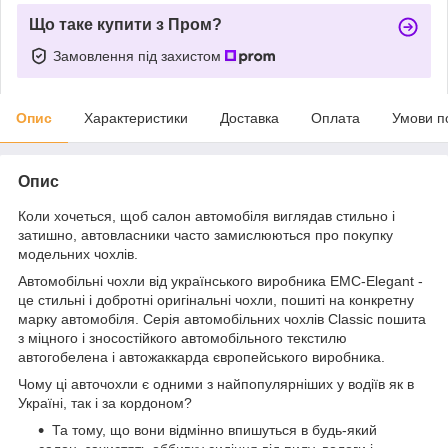
Що таке купити з Пром?
Замовлення під захистом
Опис
Характеристики
Доставка
Оплата
Умови п
Опис
Коли хочеться, щоб салон автомобіля виглядав стильно і
затишно, автовласники часто замислюються про покупку
модельних чохлів.
Автомобільні чохли від українського виробника EMC-Elegant -
це стильні і добротні оригінальні чохли, пошиті на конкретну
марку автомобіля. Серія автомобільних чохлів Classic пошита
з міцного і зносостійкого автомобільного текстилю
автогобелена і автожаккарда європейського виробника.
Чому ці авточохли є одними з найпопулярніших у водіїв як в
Україні, так і за кордоном?
Та тому, що вони відмінно впишуться в будь-який