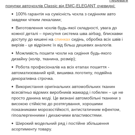
покупки авточохлів Classic від EMC-ELEGANT очевидні:
100% гарантія на сумісність чохла з сидінням авто
завдяки чітким лекалами;
Виготовлення чохлів будь-якої складності, увага до
кожної деталі – присутня система шва airbag, блискавки
доступу до кишені на
спинках
сидінь, обробка всіх швів і
вирізів - це відрізняє їх від більш дешевих аналогів.
Можливість пошити чохли на сидіння будь-якого
дизайну (колір, тканина, розмір);
Робота професіоналів на всіх етапах пошиття -
автоматизований крій, вишивка логотипу, подвійна
декоративна строчка.
Використання оригінальних автомобільних тканин
всесвітньо відомих виробників жаккард і гобелен – це не
просто данина моді. Це визнані автомобільні тканини з
високою стійкістю до розтягування, хорошими
показниками морозостійкості, антистатичним ефектом,
гіпоалергенними і дихаючими властивостями.
Широкий модельний ряд і постійне збільшення
асортименту товару.