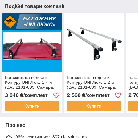
Подібні товари компанії
Багажник на водостік
Багажник на водостік
Бага
Кенгуру UNI Люкс 1,4 м
Кенгуру UNI Люкс 1,2 м
Кенг
(ВАЗ 2101-099, Самара,
(ВАЗ 2101-099, Самара,
(ВАЗ
Кадет, Нексія та інші)
Кадет, Нексія та інші)
Каде
3 040
2 560
2 7
₴/комплект
₴/комплект
Купити
Купити
Про нас
96% позитивних з 807 відгуків за рік