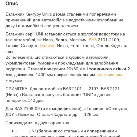
Опис
Багажник Кенгуру Uni з двома сталевими поперечками
призначений для автомобілів з водостічними жолобами на
даху і автомобілі зі спецкреплением.
Багажник серії UNI встановлюється в жолобок водостоку на
такі автомобілі, як Нива, Волга, Москвич,
ВАЗ
2101-2109,
Таврія, Славута,
Daewoo
Nexia, Ford Transit, Опель Кадет та
інші.
Всі елементи, що стикаються з кузовом автомобіля,
укомплектовані гумовими прокладками для запобігання
подряпин. Сталеві поперечки 20х30 мм і
товщиною стінки 2
мм
, довжиною 1400 мм покриті спеціальним
пластиковим
кожухом.
ПРИМІТКА. Для автомобілів ВАЗ 2101 ― 2107, ВАЗ 2121
(Нива) і Волга застосовують багажник "UNI" з довгою
поперечок 140 див.
Для ВАЗ 2108-09 (и их модификации), «Таврия», «Славута»,
ДЭУ «Нексия», Опель «Кадет» и др ― 128 см.
Производится в двух вариантах:
· UNI (багажник со стальными поперечинами
квадратного сечения, покрытые пластиковой защитой