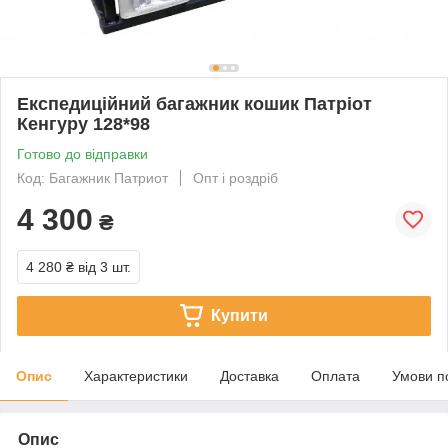
Експедиційний багажник кошик Патріот
Кенгуру 128*98
Готово до відправки
Код: Багажник Патриот
Опт і роздріб
4 300
₴
4 280 ₴
від 3 шт.
Купити
Опис
Характеристики
Доставка
Оплата
Умови п
Опис