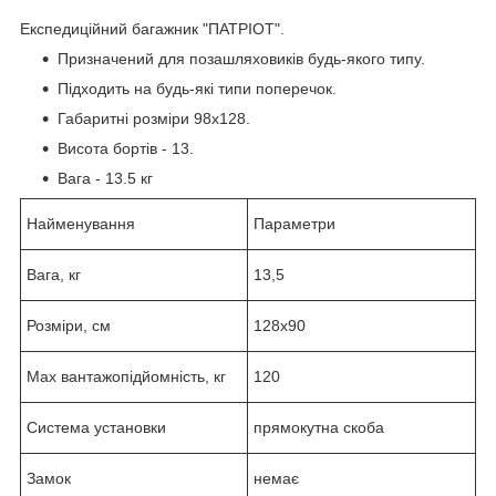
Експедиційний багажник "ПАТРІОТ".
Призначений для позашляховиків будь-якого типу.
Підходить на будь-які типи поперечок.
Габаритні розміри 98х128.
Висота бортів - 13.
Вага - 13.5 кг
Найменування
Параметри
Вага, кг
13,5
Розміри, см
128х90
Max вантажопідйомність, кг
120
Система установки
прямокутна скоба
Замок
немає