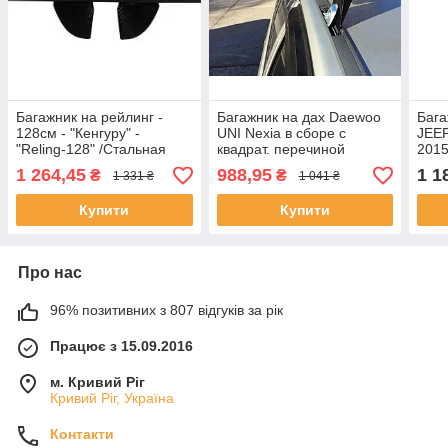
Багажник на рейлинг -
Багажник на дах Daewoo
Бага
128cм - "Кенгуру" -
UNI Nexia в сборе с
JEEP
"Reling-128" /Стальная
квадрат. перечиной
2015
квадр. поперечина
(1,28м) "Кенгуру" 2 планки
рейл
1 264,45
988,95
1 1
₴
₴
1 331 ₴
1 041 ₴
Купити
Купити
Про нас
96% позитивних з 807 відгуків за рік
Працює з 15.09.2016
м. Кривий Ріг
Кривий Ріг, Україна
Контакти