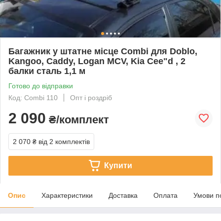
Багажник у штатне місце Combi для Doblo,
Kangoo, Caddy, Logan MCV, Kia Cee"d , 2
балки сталь 1,1 м
Готово до відправки
Код: Combi 110
Опт і роздріб
2 090
₴/комплект
2 070 ₴
від 2 комплектів
Купити
Опис
Характеристики
Доставка
Оплата
Умови п