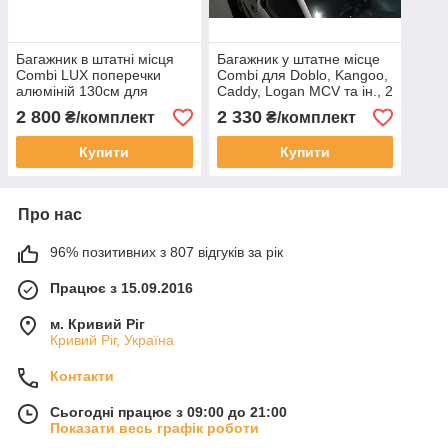
Багажник в штатні місця
Багажник у штатне місце
Combi LUX поперечки
Combi для Doblo, Kangoo,
алюміній 130см для
Caddy, Logan MCV та ін., 2
Doblo, Kangoo, Caddy,
поперечки сталь1,4м
2 800
2 330
₴/комплект
₴/комплект
Logan MCV
Купити
Купити
Про нас
96% позитивних з 807 відгуків за рік
Працює з 15.09.2016
м. Кривий Ріг
Кривий Ріг, Україна
Контакти
Сьогодні працює з 09:00 до 21:00
Показати весь графік роботи