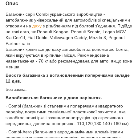
Опис
Багажник серії Combi українського виробництва -
автобагажник універсальний для автомобілів зі спеціальними
отворами на
даху
з різьбленням під болтові з'єднання. Підійде
на такі авто, як Renault Kangoo, Renault Scenic, Logan MCV,
Kia Cee"d, Fiat Doblo, Volkswagen Caddy, Mazda 3, Pegeout
Partner та ін.
Багажник кріпиться до даху автомобіля за допомогою болта,
який вкручується в кріпильні місця. Рекомендована
навантаження - 70 кг або рекомендована для авто, якщо вона
менша.
Висота багажника з встановленими поперечками складе
12 див.
Без замка.
Виробляються багажники у двох варіантах:
· Combi (багажник зі сталевими поперечками квадратного
перерізу, покритими спеціальної пластикової захистом, яка
запобігає появі іржі і захищає конструкцію від агресивного
середовища; довжина поперечок - 110,120,130,140 і 160 см).
· Combi-Aero (багажник з аеродинамічними алюмінієвими
поперечками закругленого перерізу; довжина поперечок -