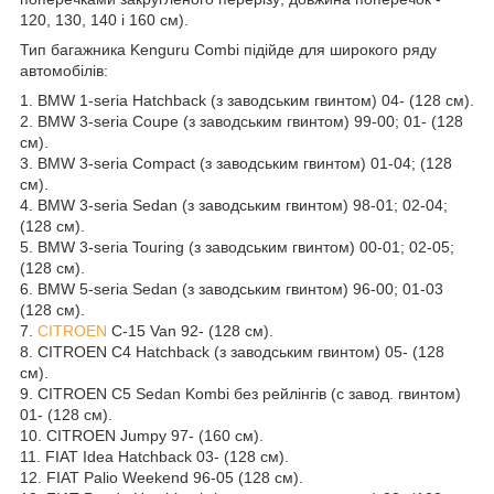
120, 130, 140 і 160 см).
Тип багажника Kenguru Combi підійде для широкого ряду
автомобілів:
1. BMW 1-seria Hatchback (з заводським гвинтом) 04- (128 см).
2. BMW 3-seria Coupe (з заводським гвинтом) 99-00; 01- (128
см).
3. BMW 3-seria Compact (з заводським гвинтом) 01-04; (128
см).
4. BMW 3-seria Sedan (з заводським гвинтом) 98-01; 02-04;
(128 см).
5. BMW 3-seria Touring (з заводським гвинтом) 00-01; 02-05;
(128 см).
6. BMW 5-seria Sedan (з заводським гвинтом) 96-00; 01-03
(128 см).
7.
СITROEN
C-15 Van 92- (128 см).
8. СITROEN C4 Hatchback (з заводським гвинтом) 05- (128
см).
9. СITROEN C5 Sedan Kombi без рейлінгів (с завод. гвинтом)
01- (128 см).
10. СITROEN Jumpy 97- (160 см).
11. FIAT Idea Hatchback 03- (128 см).
12. FIAT Palio Weekend 96-05 (128 см).