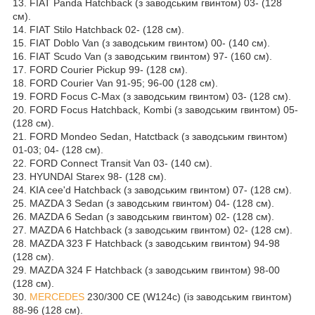
13. FIAT Panda Hatchback (з заводським гвинтом) 03- (128
см).
14. FIAT Stilo Hatchback 02- (128 см).
15. FIAT Doblo Van (з заводським гвинтом) 00- (140 см).
16. FIAT Scudo Van (з заводським гвинтом) 97- (160 см).
17. FORD Courier Pickup 99- (128 см).
18. FORD Courier Van 91-95; 96-00 (128 см).
19. FORD Focus C-Max (з заводським гвинтом) 03- (128 см).
20. FORD Focus Hatchback, Kombi (з заводським гвинтом) 05-
(128 см).
21. FORD Mondeo Sedan, Hatctback (з заводським гвинтом)
01-03; 04- (128 см).
22. FORD Connect Transit Van 03- (140 см).
23. HYUNDAI Starex 98- (128 см).
24. KIA cee'd Hatchback (з заводським гвинтом) 07- (128 см).
25. MAZDA 3 Sedan (з заводським гвинтом) 04- (128 см).
26. MAZDA 6 Sedan (з заводським гвинтом) 02- (128 см).
27. MAZDA 6 Hatchback (з заводським гвинтом) 02- (128 см).
28. MAZDA 323 F Hatchback (з заводським гвинтом) 94-98
(128 см).
29. MAZDA 324 F Hatchback (з заводським гвинтом) 98-00
(128 см).
30.
MERCEDES
230/300 CE (W124c) (із заводським гвинтом)
88-96 (128 см).