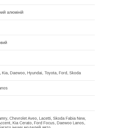
ий алюміній
овий
, Kia, Daewoo, Hyundai, Toyota, Ford, Skoda
anos
mry, Chevrolet Aveo, Lacetti, Skoda Fabia New,
ccent, Kia Cerato, Ford Focus, Daewoo Lanos,
 багато інших моделей авто