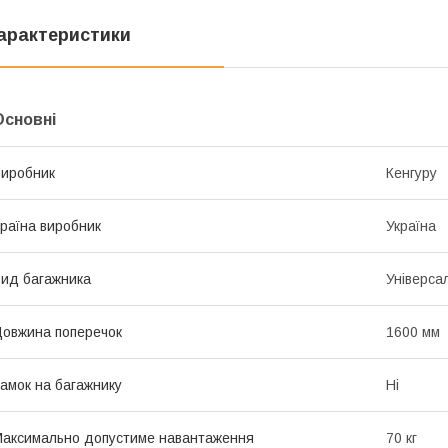
арактеристики
Основні
иробник
Кенгуру
раїна виробник
Україна
ид багажника
Універса
овжина поперечок
1600 мм
амок на багажнику
Ні
аксимально допустиме навантаження
70 кг