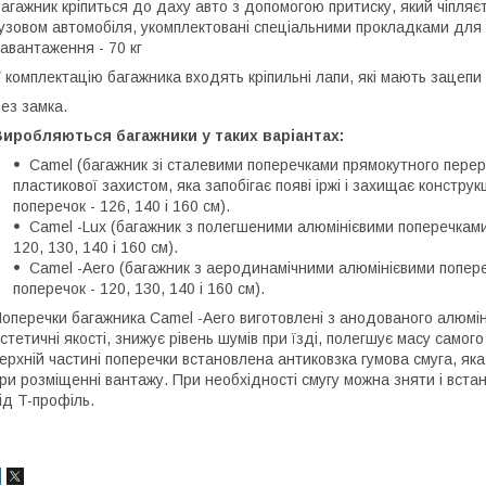
агажник кріпиться до даху авто з допомогою притиску, який чіпляєт
узовом автомобіля, укомплектовані спеціальними прокладками для
авантаження - 70 кг
 комплектацію багажника входять кріпильні лапи, які мають зацепи 
ез замка.
иробляються багажники у таких варіантах:
Camel (багажник зі сталевими поперечками прямокутного перер
пластикової захистом, яка запобігає появі іржі і захищає констр
поперечок - 126, 140 і 160 см).
Camel -Lux (багажник з полегшеними алюмінієвими поперечками
120, 130, 140 і 160 см).
Camel -Aero (багажник з аеродинамічними алюмінієвими попер
поперечок - 120, 130, 140 і 160 см).
оперечки багажника Camel -Aero виготовлені з анодованого алюмі
стетичні якості, знижує рівень шумів при їзді, полегшує масу самог
ерхній частині поперечки встановлена антиковзка гумова смуга, я
ри розміщенні вантажу. При необхідності смугу можна зняти і встан
ід T-профіль.