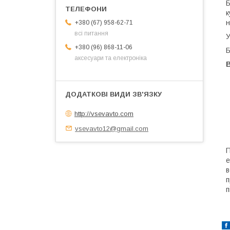
Б
к
н
+380 (67) 958-62-71
всі питання
У
+380 (96) 868-11-06
Б
аксесуари та електроніка
В
http://vsevavto.com
vsevavto12@gmail.com
П
е
в
п
п