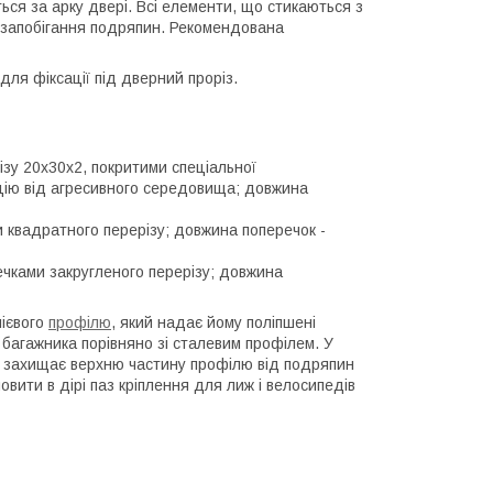
ься за арку двері. Всі елементи, що стикаються з
 запобігання подряпин. Рекомендована
для фіксації під дверний проріз.
ізу 20х30х2, покритими спеціальної
укцію від агресивного середовища; довжина
 квадратного перерізу; довжина поперечок -
ечками закругленого перерізу; довжина
нієвого
профілю
, який надає йому поліпшені
о багажника порівняно зі сталевим профілем. У
ка захищає верхню частину профілю від подряпин
овити в дірі паз кріплення для лиж і велосипедів