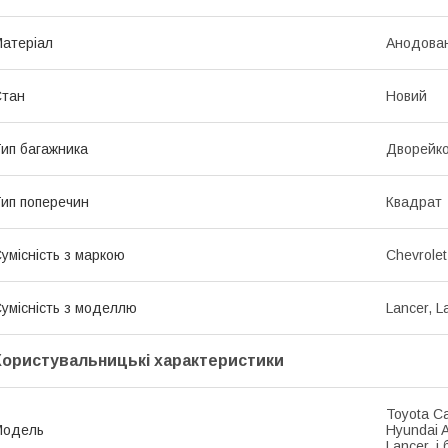
атеріал
Анодован
Стан
Новий
ип багажника
Дворейк
ип поперечин
Квадрат
умісність з маркою
Chevrolet
умісність з моделлю
Lancer, L
Користувальницькі характеристики
Toyota Ca
Мoдель
Hyundai A
Lancer, і