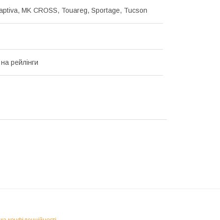
Captiva, MK CROSS, Touareg, Sportage, Tucson
 на рейлінги
ка конфіденційності