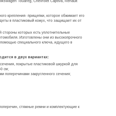
lkswagen Touareg, Chevrolet Captiva, Renault
ого крепления- прищепки, которое обжимает его
деты в пластиковый кожух, что защищает их от
ей стороны которых есть уплотнительные
втомобиля. Изготовлены они из высокопрочного
с помощью специального ключа, идущего в
одится в двух вариантах:
 сечения, покрытые пластиковой шкуркой для
0 см;
и поперечинами закругленного сечения;
поперечин, стяжные ремни и комплектующие к