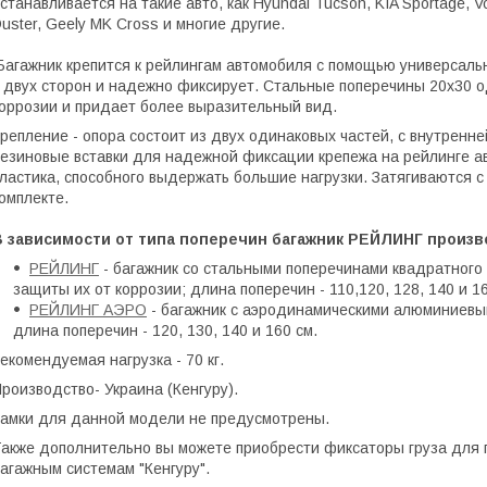
станавливается на такие авто, как Hyundai Tucson, KIA Sportage, Vo
uster, Geely MK Cross и многие другие.
агажник крепится к рейлингам автомобиля с помощью универсальн
 двух сторон и надежно фиксирует. Стальные поперечины 20х30 о
оррозии и придает более выразительный вид.
репление - опора состоит из двух одинаковых частей, с внутренн
езиновые вставки для надежной фиксации крепежа на рейлинге а
ластика, способного выдержать большие нагрузки. Затягиваются 
омплекте.
В зависимости от типа поперечин багажник РЕЙЛИНГ произв
РЕЙЛИНГ
- багажник со стальными поперечинами квадратного
защиты их от коррозии; длина поперечин - 110,120, 128, 140 и 16
РЕЙЛИНГ АЭРО
- багажник с аэродинамическими алюминиевым
длина поперечин - 120, 130, 140 и 160 см.
екомендуемая нагрузка - 70 кг.
роизводство- Украина (Кенгуру).
амки для данной модели не предусмотрены.
акже дополнительно вы можете приобрести фиксаторы груза для 
агажным системам "Кенгуру".