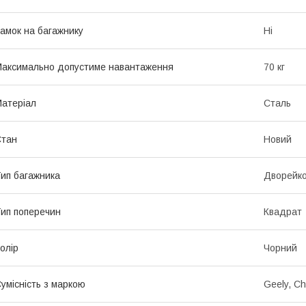
амок на багажнику
Ні
аксимально допустиме навантаження
70 кг
атеріал
Сталь
Стан
Новий
ип багажника
Дворейк
ип поперечин
Квадрат
олір
Чорний
умісність з маркою
Geely, Ch