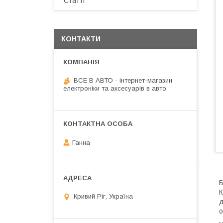
Статті
КОНТАКТИ
ВСЕ В АВТО - інтернет-магазин
електроніки та аксесуарів в авто
Ганна
Б
К
Кривий Ріг, Україна
д
о