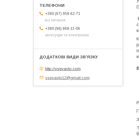
У
D
+380 (67) 958-62-71
Б
всі питання
с
+380 (96) 868-11-06
к
аксесуари та електроніка
К
р
п
к
http://vsevavto.com
vsevavto12@gmail.com
Р
П
З
Т
б