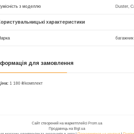
умісність з моделлю
Duster, 
Користувальницькі характеристики
Марка
багажник
нформація для замовлення
іна:
1 180 ₴/комплект
Сайт створений на маркетплейсі
Prom.ua
Продавець на Bigl.ua
ВСЕ В АВТО - інтернет-магазин електроніки та аксесуарів в авто |
Поскаржитися на контент
|
Політи