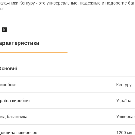
агажники Кенгуру - это универсальные, надежные и недорогие баг
ы!
арактеристики
Основні
иробник
Кенгуру
раїна виробник
Україна
ид багажника
Універса
овжина поперечок
1200 мм