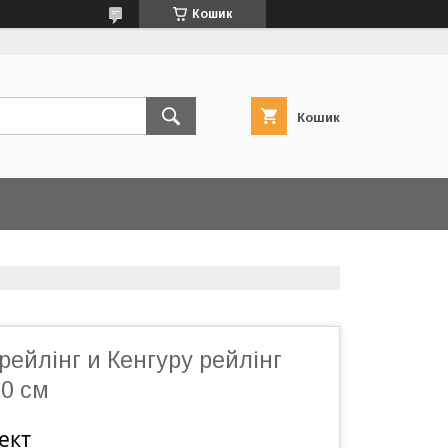
Кошик
Кошик
рейлінг и Кенгуру рейлінг
20 см
ект