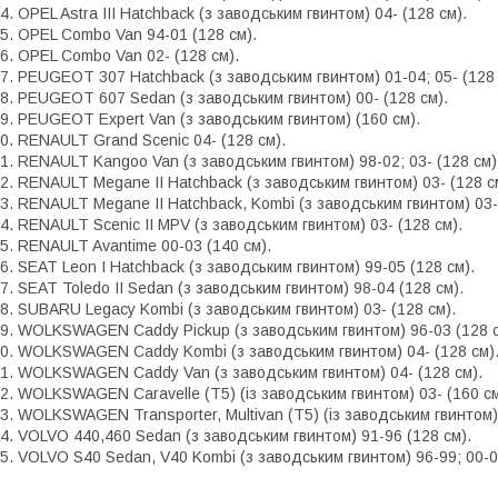
4. OPEL Astra III Hatchback (з заводським гвинтом) 04- (128 см).
5. OPEL Combo Van 94-01 (128 см).
6. OPEL Combo Van 02- (128 см).
7. PEUGEOT 307 Hatchback (з заводським гвинтом) 01-04; 05- (128 
8. PEUGEOT 607 Sedan (з заводським гвинтом) 00- (128 см).
9. PEUGEOT Expert Van (з заводським гвинтом) (160 см).
0. RENAULT Grand Scenic 04- (128 см).
1. RENAULT Kangoo Van (з заводським гвинтом) 98-02; 03- (128 см)
2. RENAULT Megane II Hatchback (з заводським гвинтом) 03- (128 с
3. RENAULT Megane II Hatchback, Kombi (з заводським гвинтом) 03- 
4. RENAULT Scenic II MPV (з заводським гвинтом) 03- (128 см).
5. RENAULT Avantime 00-03 (140 см).
6. SEAT Leon I Hatchback (з заводським гвинтом) 99-05 (128 см).
7. SEAT Toledo II Sedan (з заводським гвинтом) 98-04 (128 см).
8. SUBARU Legacy Kombi (з заводським гвинтом) 03- (128 см).
9. WOLKSWAGEN Caddy Pickup (з заводським гвинтом) 96-03 (128 с
0. WOLKSWAGEN Caddy Kombi (з заводським гвинтом) 04- (128 см)
1. WOLKSWAGEN Caddy Van (з заводським гвинтом) 04- (128 см).
2. WOLKSWAGEN Caravelle (T5) (із заводським гвинтом) 03- (160 см
3. WOLKSWAGEN Transporter, Multivan (T5) (із заводським гвинтом) 
4. VOLVO 440,460 Sedan (з заводським гвинтом) 91-96 (128 см).
5. VOLVO S40 Sedan, V40 Kombi (з заводським гвинтом) 96-99; 00-0