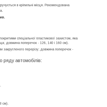
ручується в кріпильні місця. Рекомендована
а.
ив.
покритими спеціальної пластикової захистом, яка
ща; довжина поперечок - 126, 140 і 160 см).
и закругленого перерізу; довжина поперечок -
о ряду автомобілів:
.
8 см).