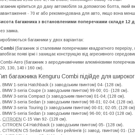
агажник кріпиться до даху автомобіля за допомогою болта, який вк
авантаження - 70 кг або рекомендована для авто, якщо вона менш
Висота багажника з встановленими поперечками складе 12 д
ез замка.
иробляються багажники у двох варіантах:
·
Combi
(багажник зі сталевими поперечками квадратного перерізу, 
апобігає появі іржі і захищає конструкцію від агресивного середови
 Combi-Aero (багажник з аеродинамічними алюмінієвими поперечкам
20, 130, 140 і 160 см).
Тип багажника Kenguru Combi підійде для широког
. BMW 1-seria Hatchback (з заводським гвинтом) 04- (128 см).
. BMW 3-seria Coupe (з заводським гвинтом) 99-00; 01- (128 см).
. BMW 3-seria Compact (з заводським гвинтом) 01-04; (128 см).
. BMW 3-seria Sedan (з заводським гвинтом) 98-01; 02-04; (128 см).
. BMW 3-seria Touring (з заводським гвинтом) 00-01; 02-05; (128 см)
. BMW 5-seria Sedan (з заводським гвинтом) 96-00; 01-03 (128 см).
.
СITROEN
C-15 Van 92- (128 см).
. СITROEN C4 Hatchback (з заводським гвинтом) 05- (128 см).
. СITROEN C5 Sedan Kombi без рейлінгів (с завод. гвинтом) 01- (12