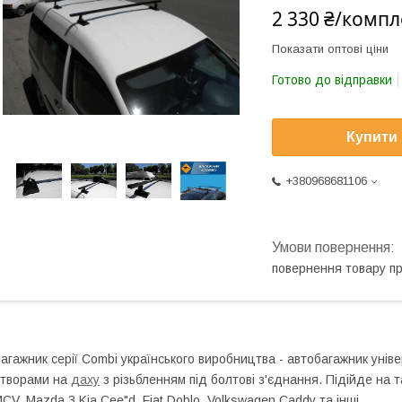
2 330 ₴/компл
Показати оптові ціни
Готово до відправки
Купити
+380968681106
повернення товару п
агажник серії Combi українського виробництва - автобагажник унів
творами на
даху
з різьбленням під болтові з'єднання. Підійде на та
CV, Mazda 3,Kia Cee"d, Fiat Doblo, Volkswagen Caddy та інші.