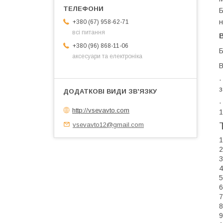
Б
н
+380 (67) 958-62-71
всі питання
+380 (96) 868-11-06
Б
аксесуари та електроніка
В
з
·
http://vsevavto.com
1
vsevavto12@gmail.com
1
2
3
4
5
6
7
8
9