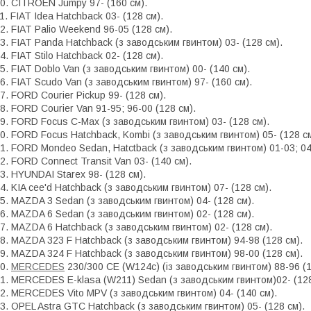
0. СITROEN Jumpy 97- (160 см).
1. FIAT Idea Hatchback 03- (128 см).
2. FIAT Palio Weekend 96-05 (128 см).
3. FIAT Panda Hatchback (з заводським гвинтом) 03- (128 см).
4. FIAT Stilo Hatchback 02- (128 см).
5. FIAT Doblo Van (з заводським гвинтом) 00- (140 см).
6. FIAT Scudo Van (з заводським гвинтом) 97- (160 см).
7. FORD Courier Pickup 99- (128 см).
8. FORD Courier Van 91-95; 96-00 (128 см).
9. FORD Focus C-Max (з заводським гвинтом) 03- (128 см).
0. FORD Focus Hatchback, Kombi (з заводським гвинтом) 05- (128 см
1. FORD Mondeo Sedan, Hatctback (з заводським гвинтом) 01-03; 04-
2. FORD Connect Transit Van 03- (140 см).
3. HYUNDAI Starex 98- (128 см).
4. KIA cee'd Hatchback (з заводським гвинтом) 07- (128 см).
5. MAZDA 3 Sedan (з заводським гвинтом) 04- (128 см).
6. MAZDA 6 Sedan (з заводським гвинтом) 02- (128 см).
7. MAZDA 6 Hatchback (з заводським гвинтом) 02- (128 см).
8. MAZDA 323 F Hatchback (з заводським гвинтом) 94-98 (128 см).
9. MAZDA 324 F Hatchback (з заводським гвинтом) 98-00 (128 см).
0.
MERCEDES
230/300 CE (W124c) (із заводським гвинтом) 88-96 (1
1. MERCEDES E-klasa (W211) Sedan (з заводським гвинтом)02- (128
2. MERCEDES Vito MPV (з заводським гвинтом) 04- (140 см).
3. OPEL Astra GTC Hatchback (з заводським гвинтом) 05- (128 см).