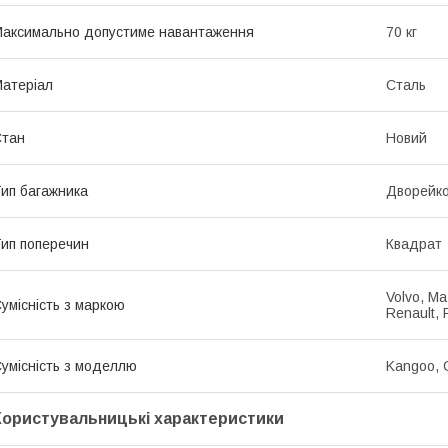
аксимально допустиме навантаження
70 кг
атеріал
Сталь
Стан
Новий
ип багажника
Дворейк
ип поперечин
Квадрат
Volvo, Ma
умісність з маркою
Renault, 
умісність з моделлю
Kangoo, 
Користувальницькі характеристики