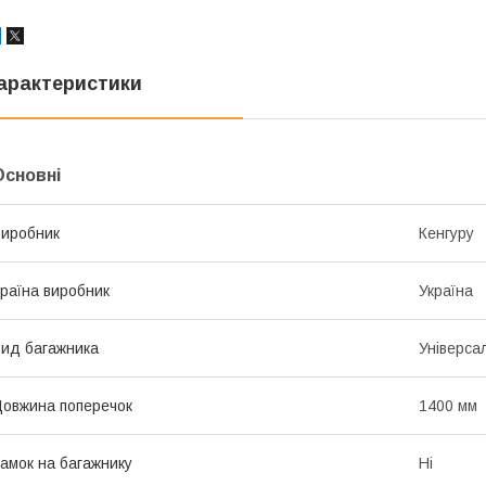
арактеристики
Основні
иробник
Кенгуру
раїна виробник
Україна
ид багажника
Універса
овжина поперечок
1400 мм
амок на багажнику
Ні