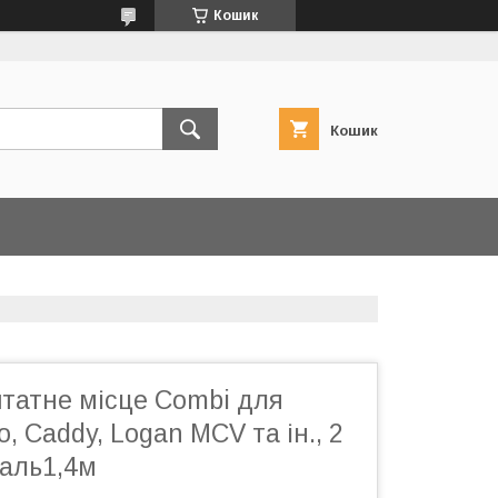
Кошик
Кошик
штатне місце Combi для
, Caddy, Logan MCV та ін., 2
таль1,4м