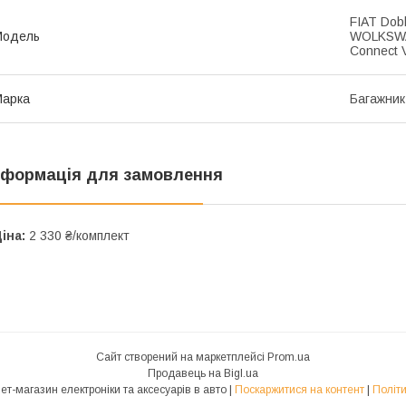
FIAT Dob
Мoдель
WOLKSWAG
Connect V
Марка
Багажник
нформація для замовлення
іна:
2 330 ₴/комплект
Сайт створений на маркетплейсі
Prom.ua
Продавець на Bigl.ua
ВСЕ В АВТО - інтернет-магазин електроніки та аксесуарів в авто |
Поскаржитися на контент
|
Політи