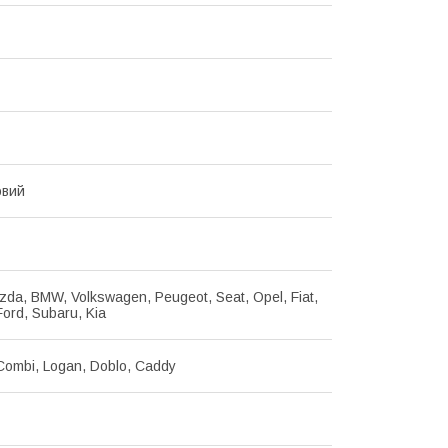
овий
zda, BMW, Volkswagen, Peugeot, Seat, Opel, Fiat,
Ford, Subaru, Kia
Combi, Logan, Doblo, Caddy