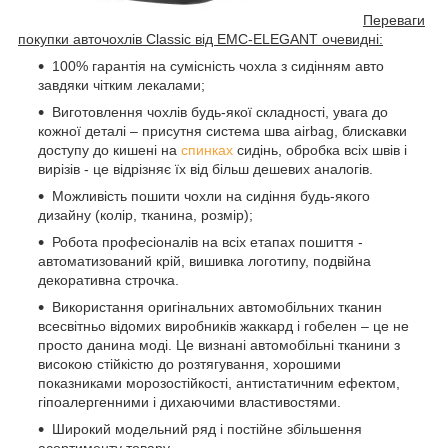
Переваги
покупки авточохлів Classic від EMC-ELEGANT очевидні:
100% гарантія на сумісність чохла з сидінням авто
завдяки чітким лекалами;
Виготовлення чохлів будь-якої складності, увага до
кожної деталі – присутня система шва airbag, блискавки
доступу до кишені на
спинках
сидінь, обробка всіх швів і
вирізів - це відрізняє їх від більш дешевих аналогів.
Можливість пошити чохли на сидіння будь-якого
дизайну (колір, тканина, розмір);
Робота професіоналів на всіх етапах пошиття -
автоматизований крій, вишивка логотипу, подвійна
декоративна строчка.
Використання оригінальних автомобільних тканин
всесвітньо відомих виробників жаккард і гобелен – це не
просто данина моді. Це визнані автомобільні тканини з
високою стійкістю до розтягування, хорошими
показниками морозостійкості, антистатичним ефектом,
гіпоалергенними і дихаючими властивостями.
Широкий модельний ряд і постійне збільшення
асортименту товару.