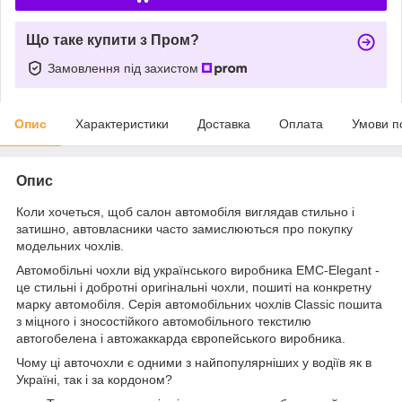
Що таке купити з Пром?
Замовлення під захистом
Опис
Характеристики
Доставка
Оплата
Умови п
Опис
Коли хочеться, щоб салон автомобіля виглядав стильно і
затишно, автовласники часто замислюються про покупку
модельних чохлів.
Автомобільні чохли від українського виробника EMC-Elegant -
це стильні і добротні оригінальні чохли, пошиті на конкретну
марку автомобіля. Серія автомобільних чохлів Classic пошита
з міцного і зносостійкого автомобільного текстилю
автогобелена і автожаккарда європейського виробника.
Чому ці авточохли є одними з найпопулярніших у водіїв як в
Україні, так і за кордоном?