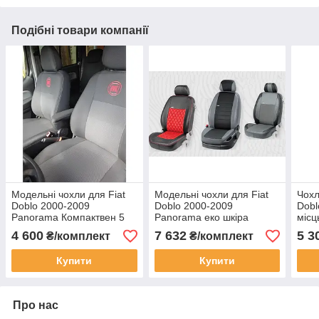
Подібні товари компанії
Модельні чохли для Fiat
Модельні чохли для Fiat
Чохл
Doblo 2000-2009
Doblo 2000-2009
Dobl
Panorama Компактвен 5
Panorama еко шкіра
місц
місць Elegant №083
EcoPrestige EcoLaser
Clas
4 600
7 632
5 3
₴/комплект
₴/комплект
VipElite №083
Купити
Купити
Про нас