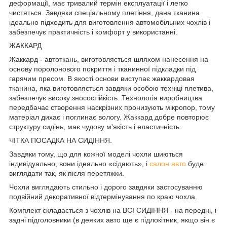
деформації, має тривалий термін експлуатації і легко
чистяться. Завдяки спеціальному плетіння, дана тканина
ідеально підходить для виготовлення автомобільних чохлів і
забезпечує практичність і комфорт у використанні.
ЖАККАРД
Жаккард - автоткань, виготовляється шляхом нанесення на
основу поролонового покриття і тканинної підкладки під
гарячим пресом. В якості основи виступає жаккардовая
тканина, яка виготовляється завдяки особою техніці плетива,
забезпечує високу зносостійкість. Технологія виробництва
передбачає створення наскрізних пронизують мікропор, тому
матеріал дихає і поглинає вологу. Жаккард добре повторює
структуру сидінь, має чудову м'якість і еластичність.
ЧІТКА ПОСАДКА НА СИДІННЯ.
Завдяки тому, що для кожної моделі чохли шиються
індивідуально, вони ідеально «сідають», і
салон авто
буде
виглядати так, як після перетяжки.
Чохли виглядають стильно і дорого завдяки застосуванню
подвійний декоративної відтермінування по краю чохла.
Комплект складається з чохлів на ВСІ СИДІННЯ - на передні, і
задні підголовники (в деяких авто ще є підлокітник, якщо він є