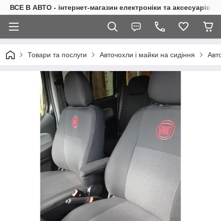
ВСЕ В АВТО - інтернет-магазин електроніки та аксесуарів в 
Товари та послуги
Авточохли і майки на сидіння
Авт