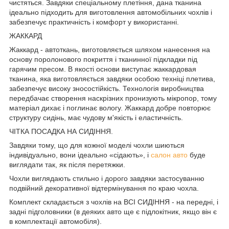
чистяться. Завдяки спеціальному плетіння, дана тканина
ідеально підходить для виготовлення автомобільних чохлів і
забезпечує практичність і комфорт у використанні.
ЖАККАРД
Жаккард - автоткань, виготовляється шляхом нанесення на
основу поролонового покриття і тканинної підкладки під
гарячим пресом. В якості основи виступає жаккардовая
тканина, яка виготовляється завдяки особою техніці плетива,
забезпечує високу зносостійкість. Технологія виробництва
передбачає створення наскрізних пронизують мікропор, тому
матеріал дихає і поглинає вологу. Жаккард добре повторює
структуру сидінь, має чудову м'якість і еластичність.
ЧІТКА ПОСАДКА НА СИДІННЯ.
Завдяки тому, що для кожної моделі чохли шиються
індивідуально, вони ідеально «сідають», і
салон авто
буде
виглядати так, як після перетяжки.
Чохли виглядають стильно і дорого завдяки застосуванню
подвійний декоративної відтермінування по краю чохла.
Комплект складається з чохлів на ВСІ СИДІННЯ - на передні, і
задні підголовники (в деяких авто ще є підлокітник, якщо він є
в комплектації автомобіля).