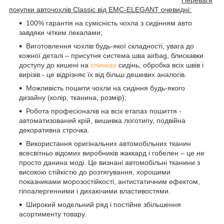
покупки авточохлів Classic від EMC-ELEGANT очевидні:
100% гарантія на сумісність чохла з сидінням авто
завдяки чітким лекалами;
Виготовлення чохлів будь-якої складності, увага до
кожної деталі – присутня система шва airbag, блискавки
доступу до кишені на
спинках
сидінь, обробка всіх швів і
вирізів - це відрізняє їх від більш дешевих аналогів.
Можливість пошити чохли на сидіння будь-якого
дизайну (колір, тканина, розмір);
Робота професіоналів на всіх етапах пошиття -
автоматизований крій, вишивка логотипу, подвійна
декоративна строчка.
Використання оригінальних автомобільних тканин
всесвітньо відомих виробників жаккард і гобелен – це не
просто данина моді. Це визнані автомобільні тканини з
високою стійкістю до розтягування, хорошими
показниками морозостійкості, антистатичним ефектом,
гіпоалергенними і дихаючими властивостями.
Широкий модельний ряд і постійне збільшення
асортименту товару.