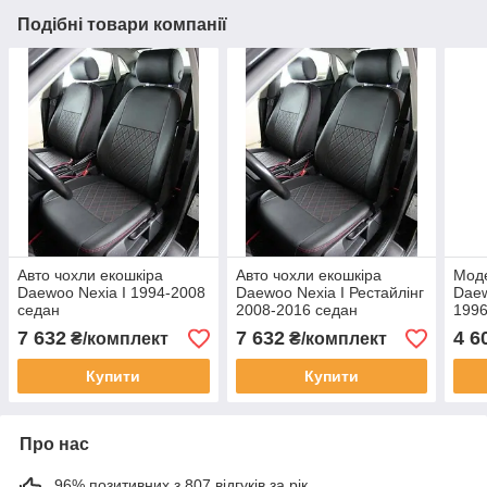
Подібні товари компанії
Авто чохли екошкіра
Авто чохли екошкіра
Моде
Daewoo Nexia I 1994-2008
Daewoo Nexia I Рестайлінг
Daew
седан
2008-2016 седан
1996
чорн
7 632
7 632
4 6
₴/комплект
₴/комплект
Купити
Купити
Про нас
96% позитивних з 807 відгуків за рік