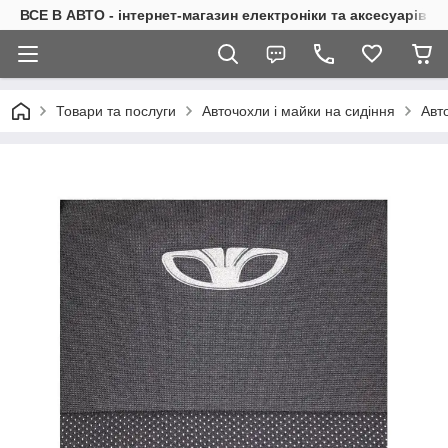
ВСЕ В АВТО - інтернет-магазин електроніки та аксесуарів в 
Товари та послуги
Авточохли і майки на сидіння
Авт