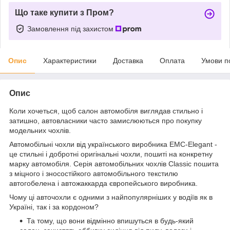
Що таке купити з Пром?
Замовлення під захистом
Опис
Характеристики
Доставка
Оплата
Умови п
Опис
Коли хочеться, щоб салон автомобіля виглядав стильно і
затишно, автовласники часто замислюються про покупку
модельних чохлів.
Автомобільні чохли від українського виробника EMC-Elegant -
це стильні і добротні оригінальні чохли, пошиті на конкретну
марку автомобіля. Серія автомобільних чохлів Classic пошита
з міцного і зносостійкого автомобільного текстилю
автогобелена і автожаккарда європейського виробника.
Чому ці авточохли є одними з найпопулярніших у водіїв як в
Україні, так і за кордоном?
Та тому, що вони відмінно впишуться в будь-який