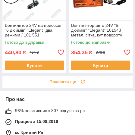
Вентилятор 24V на присосці
Вентилятор авто 24V "6-
"6 дюймів" "Elegant" два
дюймів" "Elegant" 101543
режими / 101 551
метал. сітка, кут повороту
120*
Готово до відправки
Готово до відправки
440,80
354,35
₴
₴
464 ₴
373 ₴
Купити
Купити
Показати ще
Про нас
96% позитивних з 807 відгуків за рік
Працює з 15.09.2016
м. Кривий Ріг