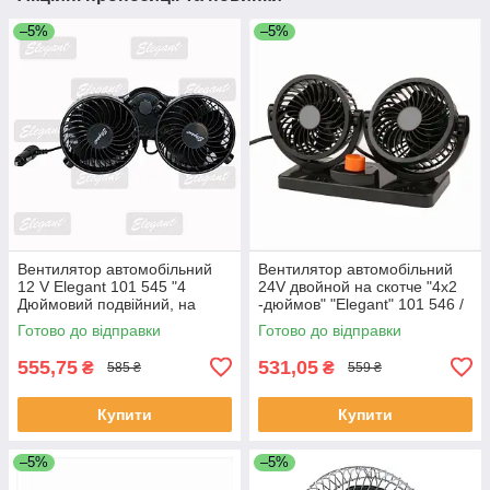
–5%
–5%
Вентилятор автомобільний
Вентилятор автомобільний
12 V Elegant 101 545 "4
24V двойной на скотче "4x2
Дюймовий подвійний, на
-дюймов" "Elegant" 101 546 /
скотчі
два режима
Готово до відправки
Готово до відправки
555,75
531,05
₴
₴
585 ₴
559 ₴
Купити
Купити
–5%
–5%