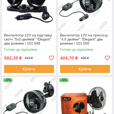
Вентилятор 12V на підставці
Вентилятор 12V на присосці
скотч "5x2-дюймів" "Elegant"
"4,5 дюйми" "Elegant" два
два режими / 101 548
режими / 101 550
Готово до відправки
Готово до відправки
582,35
404,70
₴
₴
613 ₴
426 ₴
Купити
Купити
–5%
–5%