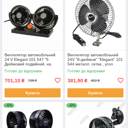
Вентилятор автомобільний
Вентилятор автомобільний
24 V Elegant 101 547 "5
24V "8-дюймов" "Elegant" 101
Дюймовий подвійний, на
544 металл. сетка , угол
скотчі
поворота 120*
Готово до відправки
Готово до відправки
701,10
381,90
₴
₴
738 ₴
402 ₴
Купити
Купити
–5%
–5%