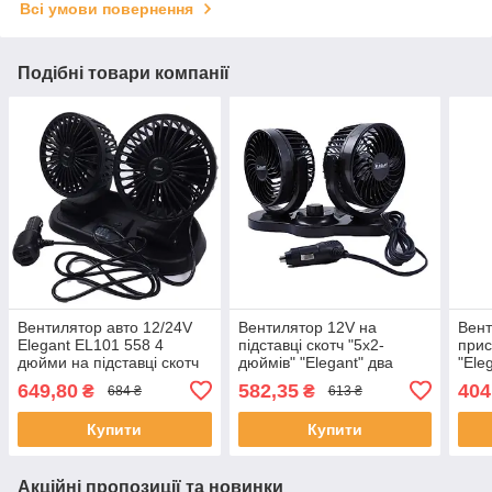
Всі умови повернення
Подібні товари компанії
Вентилятор авто 12/24V
Вентилятор 12V на
Вент
Elegant EL101 558 4
підставці скотч "5x2-
прис
дюйми на підставці скотч
дюймів" "Elegant" два
"Ele
режими / 101 548
550
649,80
582,35
404
₴
₴
684 ₴
613 ₴
Купити
Купити
Акційні пропозиції та новинки