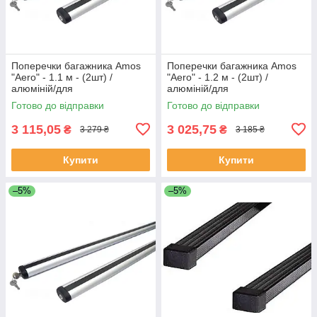
Поперечки багажника Amos
Поперечки багажника Amos
"Aero" - 1.1 м - (2шт) /
"Aero" - 1.2 м - (2шт) /
алюміній/для
алюміній/для
лап:Dromader/Koala/Alfa/Futu
лап:Dromader/Koala/Alfa/Futu
Готово до відправки
Готово до відправки
ra/Nowy/Beta
ra/Nowy/Beta
3 115,05
3 025,75
₴
₴
3 279 ₴
3 185 ₴
Купити
Купити
–5%
–5%