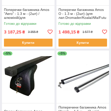
Поперечки багажника Amos
Поперечки багажника Amos
"Aero" - 1.3 м - (2шт) /
O - 1.3 м - (2шт) /для
алюміній/для
лап:Dromader/Koala/Alfa/Futu
лап:Dromader/Koala/Alfa/Futu
ra/Nowy/Beta/Universaly/Bus
Готово до відправки
Готово до відправки
ra/Nowy/Beta
3 187,25
1 498,15
₴
₴
3 355 ₴
1 577 ₴
Купити
Купити
–5%
–5%
Поперечини багажника Amos