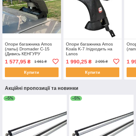
Опори багажника Amos
Опори багажника Amos
Опо
(лапы) Dromader C-15
Koala K-7 /підходить на
(лап
(Дивись КЕНГУРУ
Lanos
COMBO)
1 577,95
1 990,25
1 9
₴
₴
1 661 ₴
2 095 ₴
Купити
Купити
Акційні пропозиції та новинки
–5%
–5%