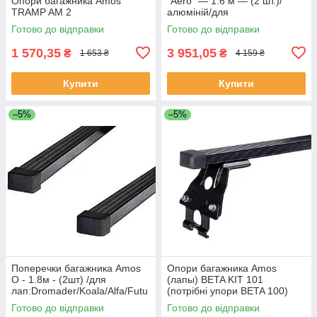
Опори багажника Amos
"Aero" — 1.6 м — (2 шт.)/
TRAMP AM 2
алюміній/для
лап:Dromader/Koala/Alfa/Futu
Готово до відправки
Готово до відправки
ra/Nowy/Beta
1 570,35
3 951,05
₴
₴
1 653 ₴
4 159 ₴
Купити
Купити
–5%
–5%
Поперечки багажника Amos
Опори багажника Amos
O - 1.8м - (2шт) /для
(лапы) BETA KIT 101
лап:Dromader/Koala/Alfa/Futu
(потрібні упори BETA 100)
ra/Nowy/Beta/Universaly/Bus
Готово до відправки
Готово до відправки