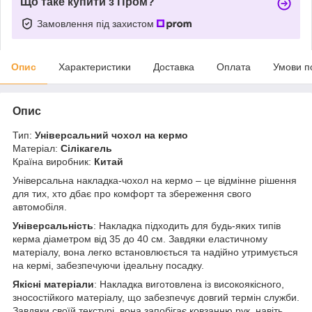
Що таке купити з Пром?
Замовлення під захистом
Опис
Характеристики
Доставка
Оплата
Умови п
Опис
Тип:
Універсальний чохол на кермо
Матеріал:
Сілікагель
Країна виробник:
Китай
Універсальна накладка-чохол на кермо – це відмінне рішення
для тих, хто дбає про комфорт та збереження свого
автомобіля.
Універсальність
: Накладка підходить для будь-яких типів
керма діаметром від 35 до 40 см. Завдяки еластичному
матеріалу, вона легко встановлюється та надійно утримується
на кермі, забезпечуючи ідеальну посадку.
Якісні матеріали
: Накладка виготовлена із високоякісного,
зносостійкого матеріалу, що забезпечує довгий термін служби.
Завдяки своїй текстурі, вона запобігає ковзанню рук, навіть