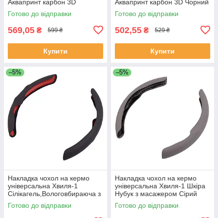
Аквапринт карбон 3D
Аквапринт карбон 3D Чорний
Червоний
Готово до відправки
Готово до відправки
569,05
502,55
₴
₴
599 ₴
529 ₴
Купити
Купити
–5%
–5%
Накладка чохол на кермо
Накладка чохол на кермо
універсальна Хвиля-1
універсальна Хвиля-1 Шкіра
Сілікагель,Вологовбираюча з
Нубук з масажером Сірий
масажером Чорний
Готово до відправки
Готово до відправки