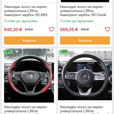
Накладка чохол на кермо
Накладка чохол на кермо
універсальна L38см
універсальна L38см
Аквапринт карбон 3D ABS
Аквапринт карбон 3D Синій
пластик Sport Чорний
Готово до відправки
Готово до відправки
640,30
569,05
₴
₴
674 ₴
599 ₴
Купити
Купити
–5%
–5%
Накладка чохол на кермо
Накладка чохол на кермо
універсальна L38см
універсальна L38см