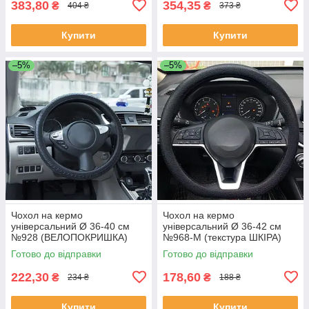
383,80
354,35
₴
₴
404 ₴
373 ₴
Купити
Купити
–5%
–5%
Чохол на кермо
Чохол на кермо
універсальний Ø 36-40 см
універсальний Ø 36-42 см
№928 (ВЕЛОПОКРИШКА)
№968-M (текстура ШКІРА)
силіконовий/чорний/ширина
силіконовий/чорний/ширина
Готово до відправки
Готово до відправки
90мм
85мм
222,30
178,60
₴
₴
234 ₴
188 ₴
Купити
Купити