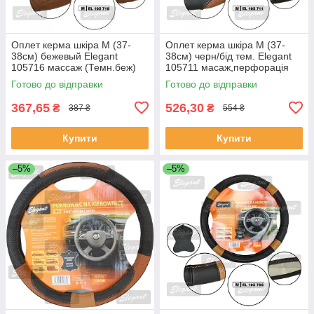
Оплет керма шкіра М (37-
Оплет керма шкіра М (37-
38см) бежевый Elegant
38см) черн/бід тем. Elegant
105716 массаж (Темн.беж)
105711 масаж,перфорація
(30шт/священ)
Готово до відправки
Готово до відправки
367,65
526,30
₴
₴
387 ₴
554 ₴
Купити
Купити
–5%
–5%