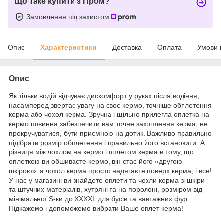
Що таке купити з Пром?
Замовлення під захистом
Опис
Характеристики
Доставка
Оплата
Умови 
Опис
Як тільки водій відчуває дискомфорт у руках після водіння,
насамперед звертає увагу на своє кермо, точніше обплетення
керма або чохол керма. Зручна і щільно прилегла оплетка на
кермо повинна забезпечити вам точне захоплення керма, не
прокручуватися, бути приємною на дотик. Важливо правильно
підібрати розмір обплетення і правильно його встановити. А
різниця між чохлом на кермо і оплетом керма в тому, що
оплеткою ви обшиваєте кермо, він стає його «другою
шкірою», а чохол керма просто надягаєте поверх керма, і все!
У нас у магазині ви знайдете оплети та чохли керма зі шкіри
та штучних матеріалів, хутряні та на поролоні, розміром від
мінімальної S-ки до XXXXL для бусів та вантажних фур.
Підкажемо і допоможемо вибрати Ваше оплет керма!