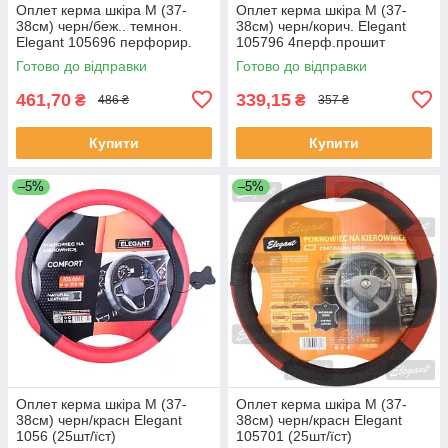
Оплет керма шкіра М (37-
Оплет керма шкіра М (37-
38см) черн/беж.. темнон.
38см) черн/корич. Elegant
Elegant 105696 перфорир.
105796 4перф.прошит
коричневою (30шт/священ)
Готово до відправки
Готово до відправки
461,70
339,15
₴
₴
486 ₴
357 ₴
Купити
Купити
–5%
–5%
Оплет керма шкіра М (37-
Оплет керма шкіра М (37-
38см) черн/красн Elegant
38см) черн/красн Elegant
1056 (25шт/їст)
105701 (25шт/їст)