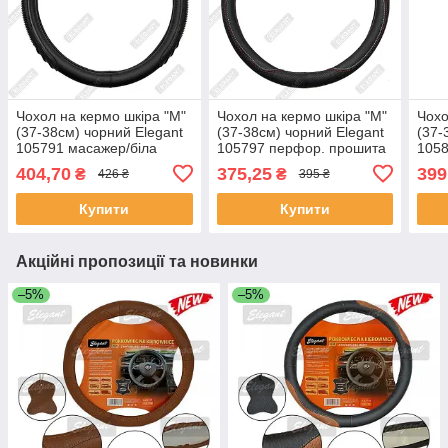
Чохол на кермо шкіра "М"
Чохол на кермо шкіра "М"
Чохо
(37-38см) чорний Elegant
(37-38см) чорний Elegant
(37-
105791 масажер/біла
105797 перфор. прошита
1058
основа/1 шов(8,5см)
ниткою червоно-синя/1
осно
404,70
375,25
399
₴
₴
426 ₴
395 ₴
шов
Купити
Купити
Акційні пропозиції та новинки
–5%
–5%