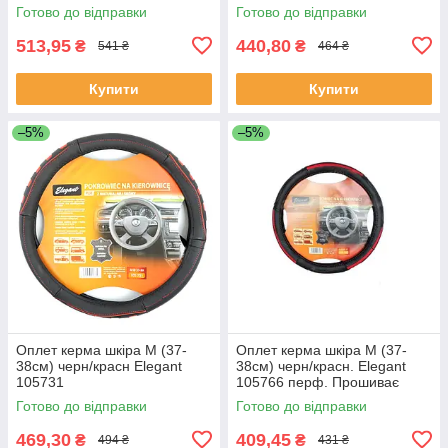
Готово до відправки
Готово до відправки
513,95
440,80
₴
₴
541 ₴
464 ₴
Купити
Купити
–5%
–5%
Оплет керма шкіра М (37-
Оплет керма шкіра М (37-
38см) черн/красн Elegant
38см) черн/красн. Elegant
105731
105766 перф. Прошиває
фарбою (30шт/священ)
Готово до відправки
Готово до відправки
469,30
409,45
₴
₴
494 ₴
431 ₴