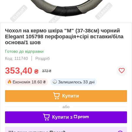
Чохол на кермо шкіра "М" (37-38см) чорний
Elegant 105798 перфорація+сірі вставки/біла
основа/1 шов
Готово до відправки
Код: 111740
Роздріб
353,40
₴
372 ₴
Економія
18.60 ₴
Залишилось
33 дні
Купити
або
Купити з