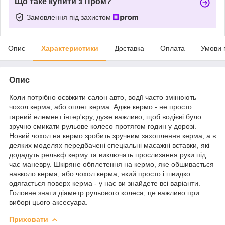
Що таке купити з Пром?
Замовлення під захистом
Опис
Характеристики
Доставка
Оплата
Умови 
Опис
Коли потрібно освіжити салон авто, водії часто змінюють
чохол керма, або оплет керма. Адже кермо - не просто
гарний елемент інтер'єру, дуже важливо, щоб водієві було
зручно смикати рульове колесо протягом годин у дорозі.
Новий чохол на кермо зробить зручним захоплення керма, а в
деяких моделях передбачені спеціальні масажні вставки, які
додадуть рельєф керму та виключать прослизання руки під
час маневру. Шкіряне обплетення на кермо, яке обшивається
навколо керма, або чохол керма, який просто і швидко
одягається поверх керма - у нас ви знайдете всі варіанти.
Головне знати діаметр рульового колеса, це важливо при
виборі цього аксесуара.
Приховати