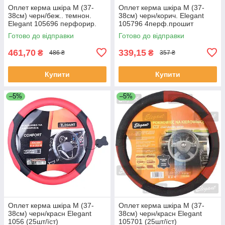
Оплет керма шкіра М (37-
Оплет керма шкіра М (37-
38см) черн/беж.. темнон.
38см) черн/корич. Elegant
Elegant 105696 перфорир.
105796 4перф.прошит
коричневою (30шт/священ)
Готово до відправки
Готово до відправки
461,70
339,15
₴
₴
486 ₴
357 ₴
Купити
Купити
–5%
–5%
Оплет керма шкіра М (37-
Оплет керма шкіра М (37-
38см) черн/красн Elegant
38см) черн/красн Elegant
1056 (25шт/їст)
105701 (25шт/їст)