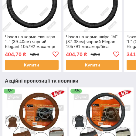
Чохол на кермо екошкіра
Чохол на кермо шкіра "М"
Чохо
"L" (39-40см) чорний
(37-38см) чорний Elegant
"L" 
Elegant 105792 масажер/
105791 масажер/біла
Eleg
біла основа/1 шов(8,5см)
основа/1 шов(8,5см)
глад
404,70
404,70
341
₴
₴
426 ₴
426 ₴
осно
Купити
Купити
Акційні пропозиції та новинки
–5%
–5%