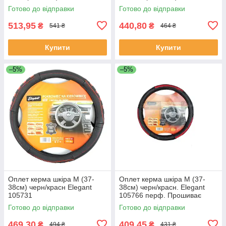
Готово до відправки
Готово до відправки
513,95
440,80
₴
₴
541 ₴
464 ₴
Купити
Купити
–5%
–5%
Оплет керма шкіра М (37-
Оплет керма шкіра М (37-
38см) черн/красн Elegant
38см) черн/красн. Elegant
105731
105766 перф. Прошиває
фарбою (30шт/священ)
Готово до відправки
Готово до відправки
469,30
409,45
₴
₴
494 ₴
431 ₴