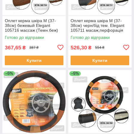
Оплет керма шкіра М (37-
Оплет керма шкіра М (37-
38см) бежевый Elegant
38см) черн/бід тем. Elegant
105716 массаж (Темн.беж)
105711 масаж,перфорація
(30шт/священ)
Готово до відправки
Готово до відправки
367,65
526,30
₴
₴
387 ₴
554 ₴
Купити
Купити
–5%
–5%