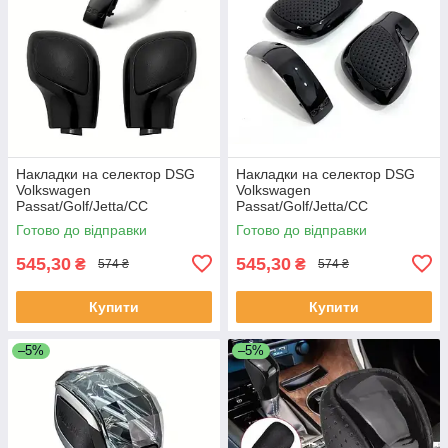
Накладки на селектор DSG
Накладки на селектор DSG
Volkswagen
Volkswagen
Passat/Golf/Jetta/CC
Passat/Golf/Jetta/CC
(Антіхром ) №42
(Антіхром ) перфорація №43
Готово до відправки
Готово до відправки
545,30
545,30
₴
₴
574 ₴
574 ₴
Купити
Купити
–5%
–5%