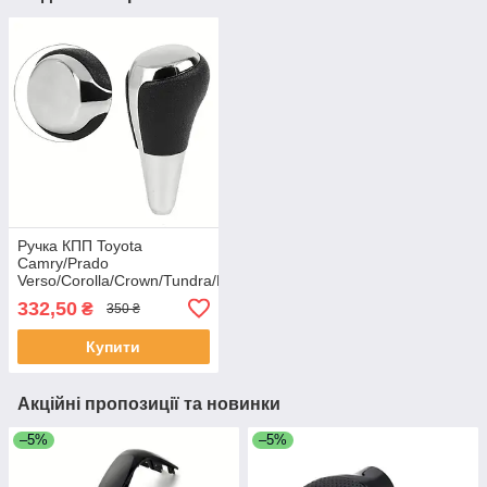
Ручка КПП Toyota
Camry/Prado
Verso/Corolla/Crown/Tundra/Previa/RAV4
332,50
₴
350 ₴
Купити
Акційні пропозиції та новинки
–5%
–5%