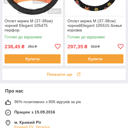
Оплет керма M (37-38sм)
Оплет керма M (37-38см)
чорний Elegant 105475
чорнийElegant 105515 божья
перфор.
коровка
Готово до відправки
Готово до відправки
238,45
297,35
₴
₴
251 ₴
313 ₴
Купити
Купити
Показати ще
Про нас
96% позитивних з 806 відгуків за рік
Працює з 15.09.2016
м. Кривий Ріг
Кривий Ріг, Україна