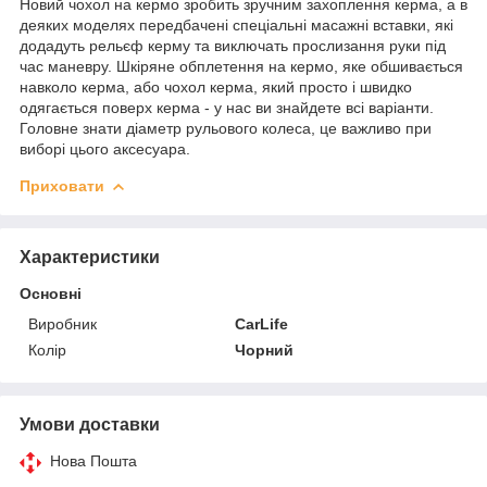
Новий чохол на кермо зробить зручним захоплення керма, а в
деяких моделях передбачені спеціальні масажні вставки, які
додадуть рельєф керму та виключать прослизання руки під
час маневру. Шкіряне обплетення на кермо, яке обшивається
навколо керма, або чохол керма, який просто і швидко
одягається поверх керма - у нас ви знайдете всі варіанти.
Головне знати діаметр рульового колеса, це важливо при
виборі цього аксесуара.
Приховати
Характеристики
Основні
Виробник
CarLife
Колір
Чорний
Умови доставки
Нова Пошта