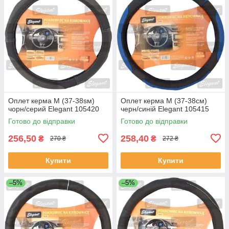
Оплет керма M (37-38sм)
Оплет керма M (37-38см)
чорн/серий Elegant 105420
черн/синій Elegant 105415
Готово до відправки
Готово до відправки
256,50
258,40
₴
₴
270 ₴
272 ₴
Купити
Купити
–5%
–5%