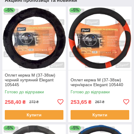
Акційні пропозиції та новинки
–5%
–5%
Оплет керма M (37-38sм)
чорний хутряний Elegant
Оплет керма M (37-38sм)
105445
черн/красн Elegant 105440
Готово до відправки
Готово до відправки
258,40
253,65
₴
₴
272 ₴
267 ₴
Купити
Купити
–5%
–5%