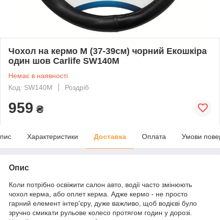
Чохол на кермо M (37-39см) чорний Екошкіра
один шов Carlife SW140M
Немає в наявності
Код: SW140M
Роздріб
959
₴
пис
Характеристики
Доставка
Оплата
Умови пове
Опис
Коли потрібно освіжити салон авто, водії часто змінюють
чохол керма, або оплет керма. Адже кермо - не просто
гарний елемент інтер'єру, дуже важливо, щоб водієві було
зручно смикати рульове колесо протягом годин у дорозі.