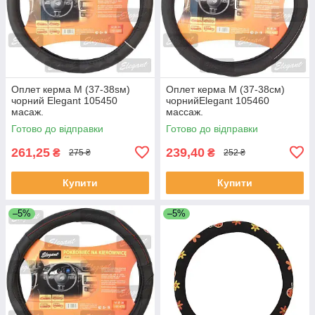
Оплет керма M (37-38sм)
Оплет керма M (37-38см)
чорний Elegant 105450
чорнийElegant 105460
масаж.
массаж.
Готово до відправки
Готово до відправки
261,25
239,40
₴
₴
275 ₴
252 ₴
Купити
Купити
–5%
–5%