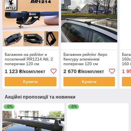
Багажник на рейлінг и
Багажник рейлінг Аеро
Бага
посилений RR1214 Atli, 2
Кенгуру алюмінієві
160с
поперечки 120 см
поперечки 120 см
160 
попе
1 123
2 670
1 9
₴/комплект
₴/комплект
Купити
Купити
Акційні пропозиції та новинки
–5%
–5%