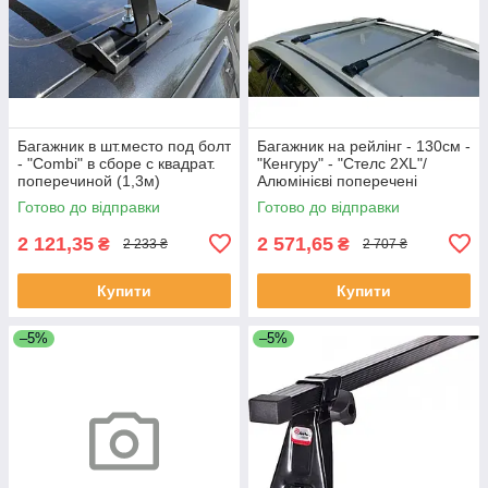
Багажник в шт.место под болт
Багажник на рейлінг - 130cм -
- "Combi" в сборе с квадрат.
"Кенгуру" - "Стелс 2XL"/
поперечиной (1,3м)
Алюмінієві поперечені
Аеродинамічні
Готово до відправки
Готово до відправки
2 121,35
2 571,65
₴
₴
2 233 ₴
2 707 ₴
Купити
Купити
–5%
–5%