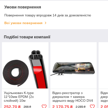
Умови повернення
Повернення товару впродовж 14 днів за домовленістю
Всі умови повернення
Подібні товари компанії
Ущільнювач K-type
Відео-реєстратор з
Віде
11*10мм EPDM (2х
дзеркалом + камера
дзер
слойний) 10м
заднього виду HOCO DV4
задн
2 камери/480*854/128
DV1
252,70
2 170,75
2 0
₴
₴
266 ₴
2 285 ₴