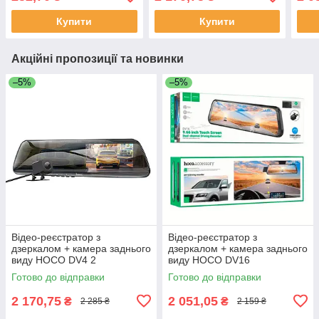
ГБ/200 мАч/
Купити
Купити
Акційні пропозиції та новинки
–5%
–5%
Відео-реєстратор з
Відео-реєстратор з
дзеркалом + камера заднього
дзеркалом + камера заднього
виду HOCO DV4 2
виду HOCO DV16
камери/480*854/128 ГБ/200
Готово до відправки
Готово до відправки
мАч/
2 170,75
2 051,05
₴
₴
2 285 ₴
2 159 ₴