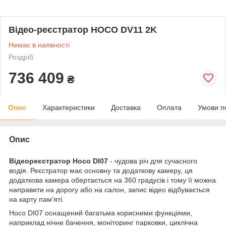
Відео-реєстратор HOCO DV11 2K
Немає в наявності
Роздріб
736 409
₴
Опис
Характеристики
Доставка
Оплата
Умови п
Опис
Відеореєстратор Hoco DI07
- чудова річ для сучасного
водія. Реєстратор має основну та додаткову камеру, ця
додаткова камера обертається на 360 градусів і тому її можна
направити на дорогу або на салон, запис відео відбувається
на карту пам'яті.
Hoco DI07 оснащений багатьма корисними функціями,
наприклад нічне бачення, моніторинг парковки, циклічна