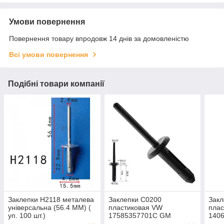
Умови повернення
Повернення товару впродовж 14 днів за домовленістю
Всі умови повернення
Подібні товари компанії
Заклепки H2118 металева
Заклепки C0200
Закл
універсальна (56.4 ММ) (
пластиковая VW
пла
уп. 100 шт.)
17585357701C GM
1406
20432975 ( уп. 100 шт.)
Chry