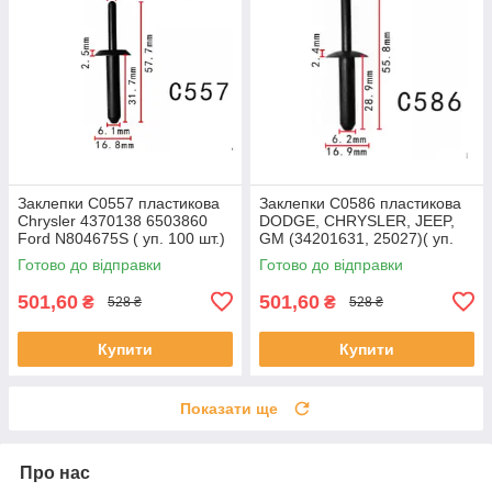
Заклепки C0557 пластикова
Заклепки C0586 пластикова
Chrysler 4370138 6503860
DODGE, CHRYSLER, JEEP,
Ford N804675S ( уп. 100 шт.)
GM (34201631, 25027)( уп.
100 шт.)
Готово до відправки
Готово до відправки
501,60
501,60
₴
₴
528 ₴
528 ₴
Купити
Купити
Показати ще
Про нас