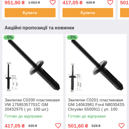
951,90
417,05
501
₴
₴
1 002 ₴
439 ₴
шт.)
Купити
Купити
Акційні пропозиції та новинки
–5%
–5%
Заклепки C0200 пластиковая
Заклепки C0201 пластиковая
VW 17585357701C GM
GM 14063981 Ford N803043S
20432975 ( уп. 100 шт.)
Chrysler 6500911 ( уп. 100
шт.)
Готово до відправки
Готово до відправки
417,05
501,60
₴
₴
439 ₴
528 ₴