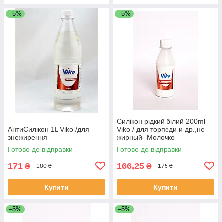
–5%
–5%
Силікон рідкий білий 200ml
АнтиСилікон 1L Viko /для
Viko / для торпеди и др.,не
знежирення
жирный- Молочко
Готово до відправки
Готово до відправки
171
166,25
₴
₴
180 ₴
175 ₴
Купити
Купити
–5%
–5%