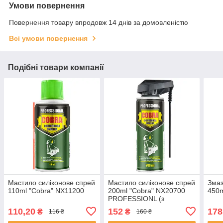
Умови повернення
Повернення товару впродовж 14 днів за домовленістю
Всі умови повернення
Подібні товари компанії
Мастило силіконове спрей
Мастило силіконове спрей
Змаз
110ml "Cobra" NX11200
200ml "Cobra" NX20700
450m
PROFESSIONL (з
аплікатором) (24 шт./яй)
110,20
152
178
₴
₴
116 ₴
160 ₴