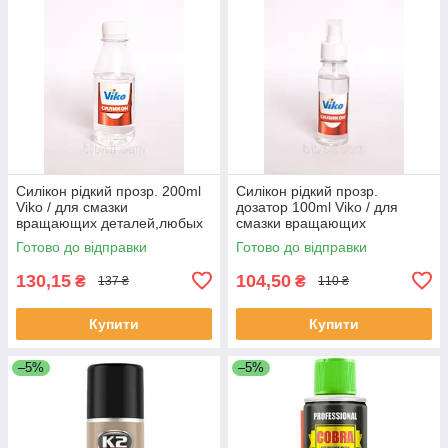
Силікон рідкий прозр. 200ml
Силікон рідкий прозр.
Viko / для смазки
дозатор 100ml Viko / для
вращающих деталей,любых
смазки вращающих
рез. изделий (40шт)
деталей,любых рез. изделий
Готово до відправки
Готово до відправки
(80шт
130,15
104,50
₴
₴
137 ₴
110 ₴
Купити
Купити
–5%
–5%