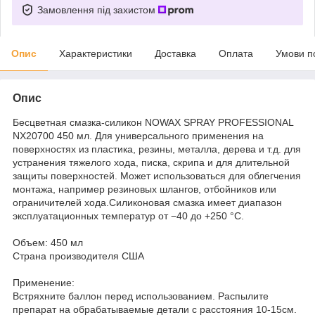
Замовлення під захистом
Опис
Характеристики
Доставка
Оплата
Умови п
Опис
Бесцветная смазка-силикон NOWAX SPRAY PROFESSIONAL
NX20700 450 мл. Для универсального применения на
поверхностях из пластика, резины, металла, дерева и т.д. для
устранения тяжелого хода, писка, скрипа и для длительной
защиты поверхностей. Может использоваться для облегчения
монтажа, например резиновых шлангов, отбойников или
ограничителей хода.Силиконовая смазка имеет диапазон
эксплуатационных температур от −40 до +250 °C.
Объем: 450 мл
Страна производителя США
Применение:
Встряхните баллон перед использованием. Распылите
препарат на обрабатываемые детали с расстояния 10-15см.