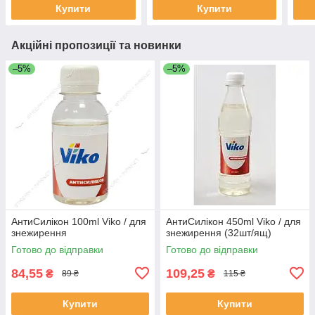
Купити
Купити
Акційні пропозиції та новинки
–5%
–5%
АнтиСилікон 100ml Viko / для
АнтиСилікон 450ml Viko / для
знежирення
знежирення (32шт/ящ)
Готово до відправки
Готово до відправки
84,55
109,25
₴
₴
89 ₴
115 ₴
Купити
Купити