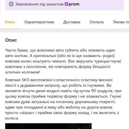
Замовлення під захистом
Опис
Характеристики
Доставка
Оплата
Умови п
Опис
Часто буває, що власники авто гублять або ломають один
авто колпак. А оригинальні (або як іх ще назвають- родні)
ковпаки колес коштують чимало. Вас виручать турецькі гнучкі
ковлпаки з логотипом, які повторюють форму більшості
штатних колпаков!
Ковпаки SKS виготовлені з еластичного пластику високої
якості з додаванням капрону, що робить їх гнучкими. Ви
зможете зігнути деякі моделі навіть під кутом 90 градусів, при
цьому ковпак прийме первісну форму і не зламається. Гнучкі
ковпаки дуже актуальні на поганому дорожньому покритті,
адже при попаданні в ямку або вибоїну на дорозі ковпак
просто «зіграє» і прийме свою форму назад, і не вилетить з
колеса.