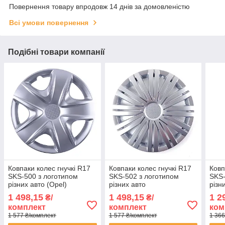
Повернення товару впродовж 14 днів за домовленістю
Всі умови повернення
Подібні товари компанії
Ковпаки колес гнучкі R17
Ковпаки колес гнучкі R17
Ковп
SKS-500 з логотипом
SKS-502 з логотипом
SKS-
різних авто (Opel)
різних авто
різн
1 498,15
1 498,15
1 2
₴/
₴/
комплект
комплект
ком
1 577 ₴/комплект
1 577 ₴/комплект
1 366