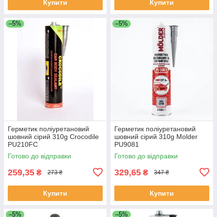
Купити
Купити
–5%
–5%
Герметик поліуретановий
Герметик поліуретановий
шовний сірий 310g Crocodile
шовний сірий 310g Molder
PU210FC
PU9081
Готово до відправки
Готово до відправки
259,35
329,65
₴
₴
273 ₴
347 ₴
Купити
Купити
–5%
–5%