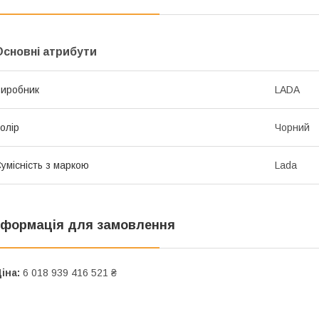
Основні атрибути
иробник
LADA
олір
Чорний
умісність з маркою
Lada
нформація для замовлення
іна:
6 018 939 416 521 ₴