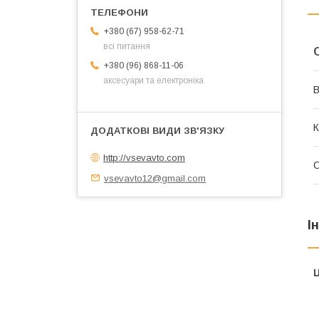
+380 (67) 958-62-71
всі питання
+380 (96) 868-11-06
аксесуари та електроніка
В
К
http://vsevavto.com
С
vsevavto12@gmail.com
І
Ц