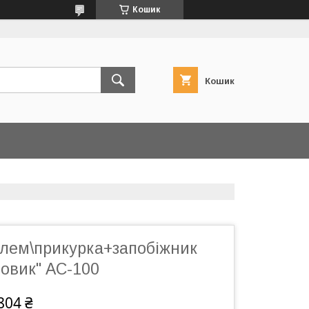
Кошик
Кошик
клем\прикурка+запобіжник
овик" AC-100
804 ₴