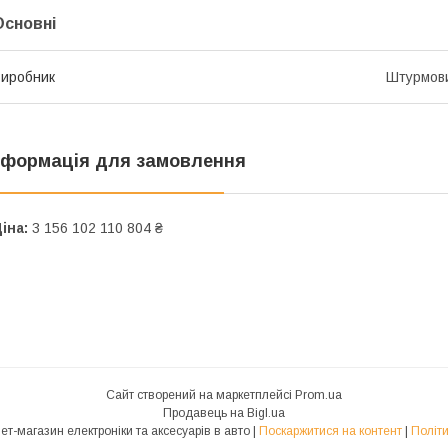
Основні
иробник
Штурмов
нформація для замовлення
іна:
3 156 102 110 804 ₴
Сайт створений на маркетплейсі
Prom.ua
Продавець на Bigl.ua
ВСЕ В АВТО - інтернет-магазин електроніки та аксесуарів в авто |
Поскаржитися на контент
|
Політи