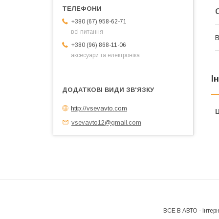
+380 (67) 958-62-71
всі питання
В
+380 (96) 868-11-06
аксесуари та електроніка
І
http://vsevavto.com
Ц
vsevavto12@gmail.com