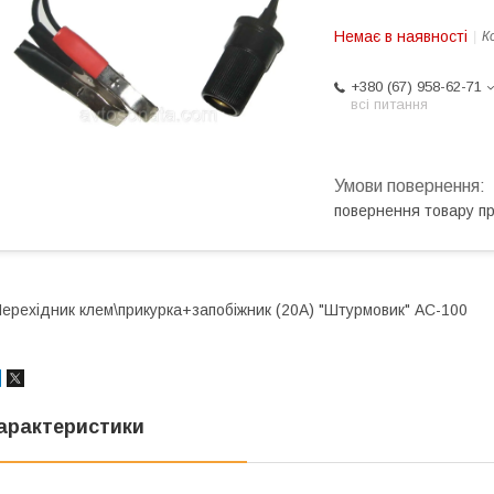
Немає в наявності
К
+380 (67) 958-62-71
всі питання
повернення товару п
ерехідник клем\прикурка+запобіжник (20А) "Штурмовик" AC-100
арактеристики