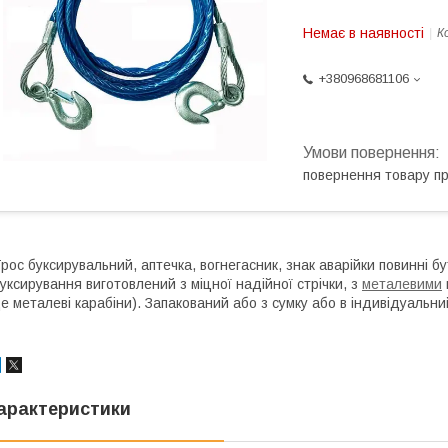
Немає в наявності
К
+380968681106
повернення товару п
рос буксирувальний, аптечка, вогнегасник, знак аварійки повинні б
уксирування виготовлений з міцної надійної стрічки, з
металевими
е металеві карабіни). Запакований або з сумку або в індивідуальни
арактеристики