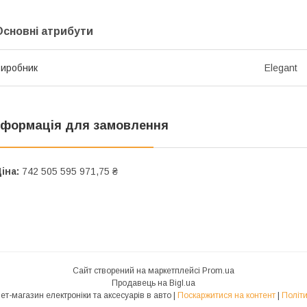
Основні атрибути
иробник
Elegant
нформація для замовлення
іна:
742 505 595 971,75 ₴
Сайт створений на маркетплейсі
Prom.ua
Продавець на Bigl.ua
ВСЕ В АВТО - інтернет-магазин електроніки та аксесуарів в авто |
Поскаржитися на контент
|
Політи