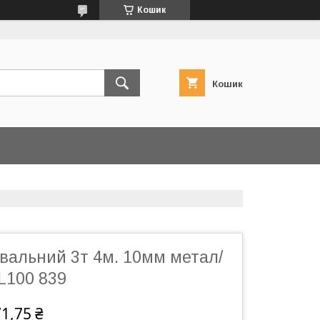
Кошик
Кошик
вальний 3т 4м. 10мм метал/
EL100 839
1,75 ₴