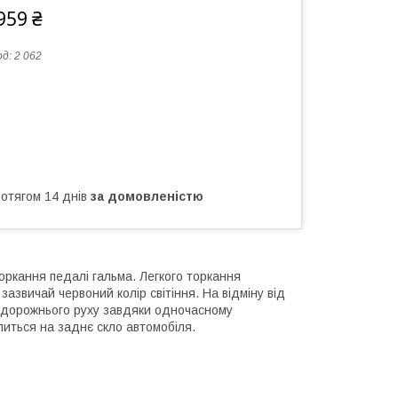
959 ₴
од:
2 062
ротягом 14 днів
за домовленістю
оркання педалі гальма. Легкого торкання
азвичай червоний колір світіння. На відміну від
м дорожнього руху завдяки одночасному
питься на заднє скло автомобіля.