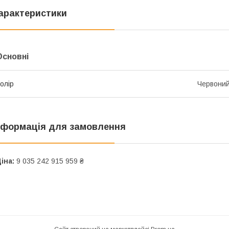
арактеристики
Основні
олір
Червони
нформація для замовлення
іна:
9 035 242 915 959 ₴