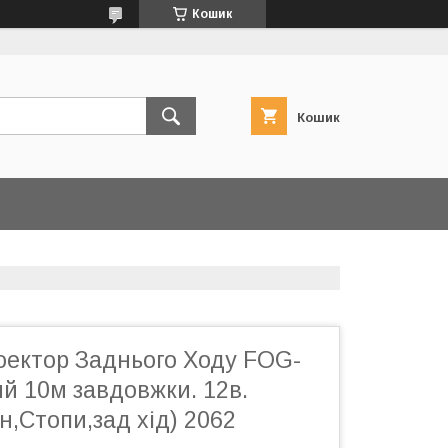
Кошик
Кошик
оектор Заднього Ходу FOG-
ий 10м завдовжки. 12в.
,Стопи,зад хід) 2062