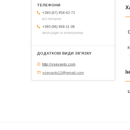
Х
+380 (67) 958-62-71
всі питання
+380 (96) 868-11-06
аксесуари та електроніка
К
http://vsevavto.com
І
vsevavto12@gmail.com
Ц