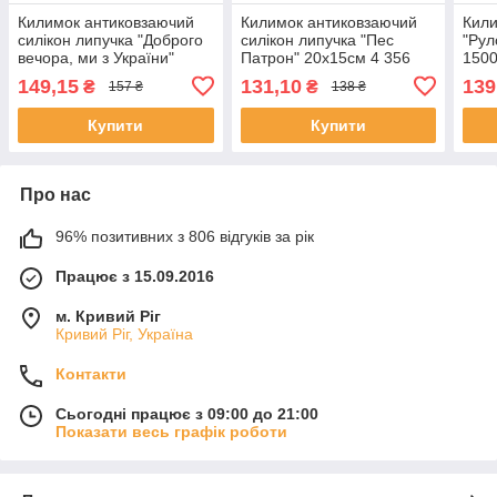
Килимок антиковзаючий
Килимок антиковзаючий
Кили
силікон липучка "Доброго
силікон липучка "Пес
"Рул
вечора, ми з України"
Патрон" 20х15см 4 356
1500
20х15см 4 355
(50ш
149,15
131,10
139
₴
₴
157 ₴
138 ₴
Купити
Купити
Про нас
96% позитивних з 806 відгуків за рік
Працює з 15.09.2016
м. Кривий Ріг
Кривий Ріг, Україна
Контакти
Сьогодні працює з 09:00 до 21:00
Показати весь графік роботи