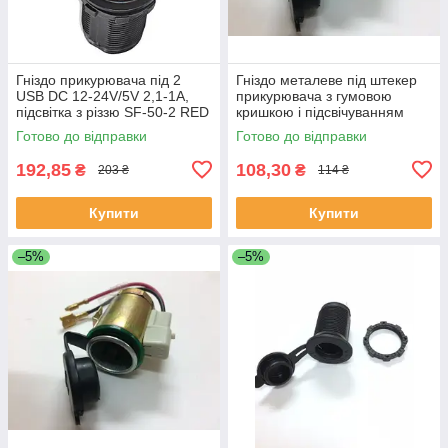
Гніздо прикурювача під 2
Гніздо металеве під штекер
USB DC 12-24V/5V 2,1-1A,
прикурювача з гумовою
підсвітка з різзю SF-50-2 RED
кришкою і підсвічуванням
AG-1018-1 Зелена
Готово до відправки
Готово до відправки
192,85
108,30
₴
₴
203 ₴
114 ₴
Купити
Купити
–5%
–5%