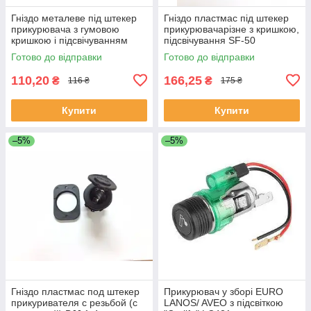
Гніздо металеве під штекер
Гніздо пластмас під штекер
прикурювача з гумовою
прикурювачарізне з кришкою,
кришкою і підсвічуванням
підсвічування SF-50
AG-1018-1 Синя
Оранжевий
Готово до відправки
Готово до відправки
110,20
166,25
₴
₴
116 ₴
175 ₴
Купити
Купити
–5%
–5%
Гніздо пластмас под штекер
Прикурювач у зборі EURO
прикуривателя с резьбой (с
LANOS/ AVEO з підсвіткою