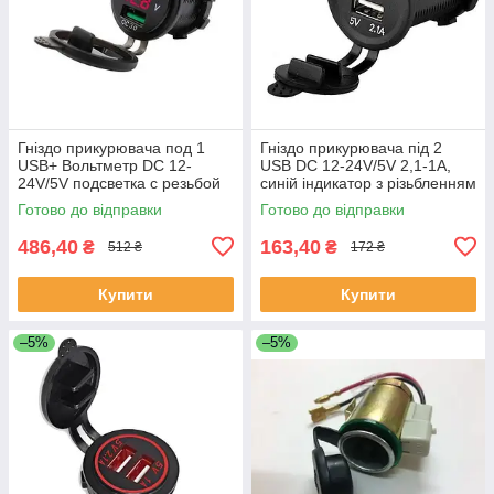
Гніздо прикурювача под 1
Гніздо прикурювача під 2
USB+ Вольтметр DC 12-
USB DC 12-24V/5V 2,1-1A,
24V/5V подсветка с резьбой
синій індикатор з різьбленням
P-10 Red QC 3.0
Готово до відправки
Готово до відправки
(выключатель)
486,40
163,40
₴
₴
512 ₴
172 ₴
Купити
Купити
–5%
–5%