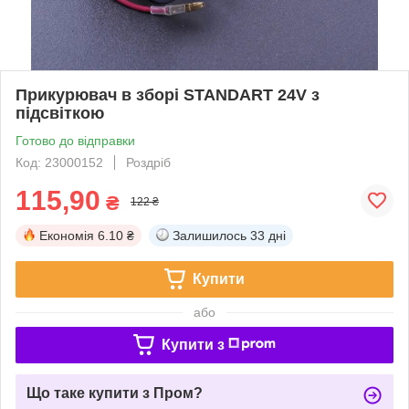
Прикурювач в зборі STANDART 24V з
підсвіткою
Готово до відправки
Код: 23000152
Роздріб
115,90
₴
122 ₴
Економія
6.10 ₴
Залишилось
33 дні
Купити
або
Купити з
Що таке купити з Пром?