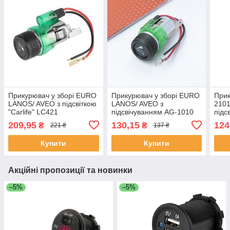
Прикурювач у зборі EURO
Прикурювач у зборі EURO
Прик
LANOS/ AVEO з підсвіткою
LANOS/ AVEO з
2101
"Carlife" LC421
підсвічуванням AG-1010
підс
209,95
130,15
124
₴
₴
221 ₴
137 ₴
Купити
Купити
Акційні пропозиції та новинки
–5%
–5%