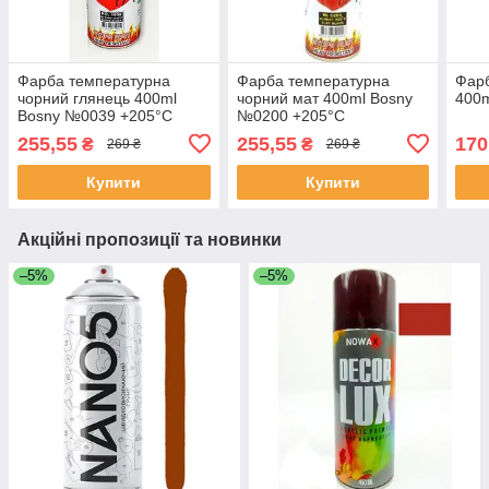
Фарба температурна
Фарба температурна
Фарб
чорний глянець 400ml
чорний мат 400ml Bosny
400
Bosny №0039 +205°С
№0200 +205°С
255,55
255,55
170
₴
₴
269 ₴
269 ₴
Купити
Купити
Акційні пропозиції та новинки
–5%
–5%