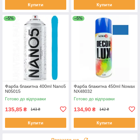
Купити
Купити
–5%
–5%
Фарба блакитна 400ml Nano5
Фарба блакитна 450ml Nowax
N05015
NX48032
Готово до відправки
Готово до відправки
135,85
134,90
₴
₴
143 ₴
142 ₴
Купити
Купити
Показати ще