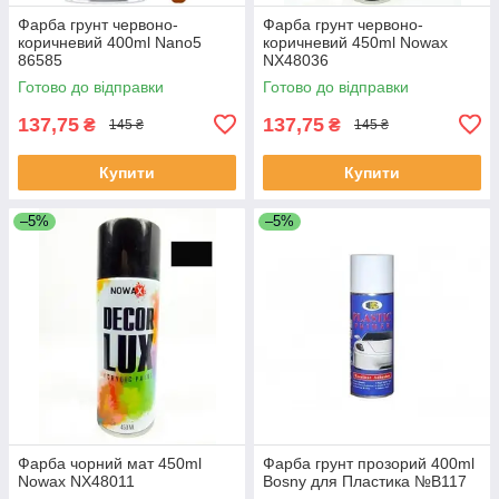
Фарба грунт червоно-
Фарба грунт червоно-
коричневий 400ml Nano5
коричневий 450ml Nowax
86585
NX48036
Готово до відправки
Готово до відправки
137,75
137,75
₴
₴
145 ₴
145 ₴
Купити
Купити
–5%
–5%
Фарба чорний мат 450ml
Фарба грунт прозорий 400ml
Nowax NX48011
Bosny для Пластика №B117