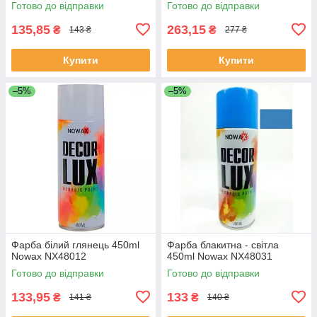
Готово до відправки
Готово до відправки
135,85
263,15
₴
₴
143 ₴
277 ₴
Купити
Купити
–5%
–5%
Фарба білий глянець 450ml
Фарба блакитна - світла
Nowax NX48012
450ml Nowax NX48031
Готово до відправки
Готово до відправки
133,95
133
₴
₴
141 ₴
140 ₴