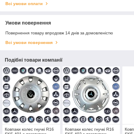
Всі умови оплати
Умови повернення
Повернення товару впродовж 14 днів за домовленістю
Всі умови повернення
Подібні товари компанії
Ковпаки колес гнучкі R16
Ковпаки колес гнучкі R16
Ковп
SKS-401 з логотипом
SKS-402 з логотипом
SKS-