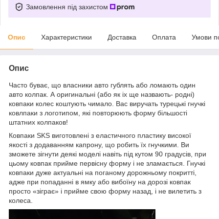
Замовлення під захистом
Опис
Характеристики
Доставка
Оплата
Умови п
Опис
Часто буває, що власники авто гублять або ломають один
авто колпак. А оригинальні (або як іх ще назвають- родні)
ковпаки колес коштують чимало. Вас виручать турецькі гнучкі
ковлпаки з логотипом, які повторюють форму більшості
штатних колпаков!
Ковпаки SKS виготовлені з еластичного пластику високої
якості з додаванням капрону, що робить їх гнучкими. Ви
зможете зігнути деякі моделі навіть під кутом 90 градусів, при
цьому ковпак прийме первісну форму і не зламається. Гнучкі
ковпаки дуже актуальні на поганому дорожньому покритті,
адже при попаданні в ямку або вибоїну на дорозі ковпак
просто «зіграє» і прийме свою форму назад, і не вилетить з
колеса.