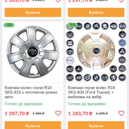
₴
₴
1 246 ₴
1 366 ₴
Купити
Купити
–5%
–5%
Ковпаки колес гнучкі R16
Ковпаки гнучкі колес R16
SKS-415 з логотипом різних
SKS-404 (Ford Transit) +
авто
емблеми на вибір
Готово до відправки
Готово до відправки
1 297,70
1 183,70
₴
₴
1 366 ₴
1 246 ₴
Купити
Купити