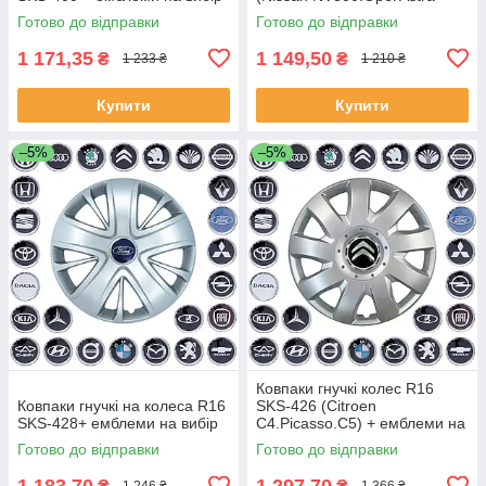
J.Renault Trafic)
Готово до відправки
Готово до відправки
1 171,35
1 149,50
₴
₴
1 233 ₴
1 210 ₴
Купити
Купити
–5%
–5%
Ковпаки гнучкі колес R16
Ковпаки гнучкі на колеса R16
SKS-426 (Citroen
SKS-428+ емблеми на вибір
C4.Picasso.C5) + емблеми на
вибір
Готово до відправки
Готово до відправки
1 183,70
1 297,70