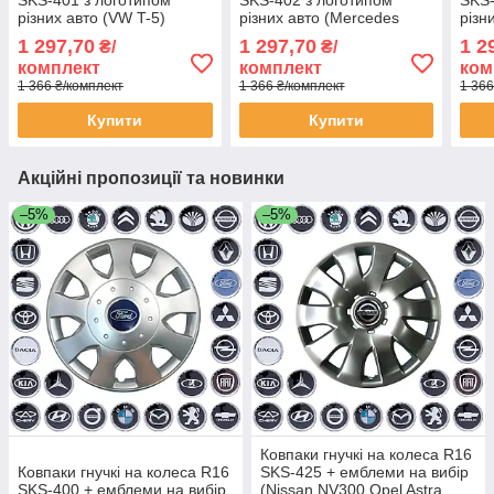
різних авто (VW T-5)
різних авто (Mercedes
різн
VITO)
1 297,70
1 297,70
1 2
₴/
₴/
комплект
комплект
ком
1 366 ₴/комплект
1 366 ₴/комплект
1 366
Купити
Купити
Акційні пропозиції та новинки
–5%
–5%
Ковпаки гнучкі на колеса R16
Ковпаки гнучкі на колеса R16
SKS-425 + емблеми на вибір
SKS-400 + емблеми на вибір
(Nissan NV300.Opel Astra