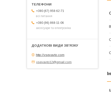
+380 (67) 958-62-71
всі питання
+380 (96) 868-11-06
В
аксесуари та електроніка
С
С
http://vsevavto.com
vsevavto12@gmail.com
І
Ц