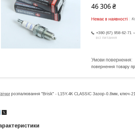
46 306 ₴
Немає в наявності
К
+380 (67) 958-62-71
всі питання
повернення товару п
вічки
розпалювання "Brisk" - L15Y.4К CLASSIC Зазор-0.8мм, ключ-21
арактеристики