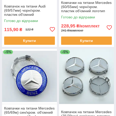
Ковпачки на титани Mercedes
Ковпачок на титани Audi
(60/55мм) чорн/хром.
(69/57мм) чорн/хром.
пластик об'ємний логотип
пластик об'ємний
(4шт)
Готово до відправки
логотип+кільцо (1шт)
Готово до відправки
228,95
₴/комплект
115,90
₴
122 ₴
241 ₴/комплект
Купити
Купити
–5%
–5%
Ковпачки на титани Mercedes
Ковпачок на титани Mercedes
(65/69м) син/хром. об'ємний
(75/70мм) сер/хром. пластик