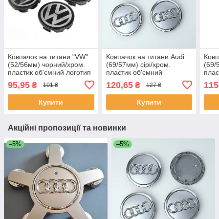
Ковпачок на титани "VW"
Ковпачок на титани Audi
Ковп
(52/56мм) чорний/хром.
(69/57мм) сірі/хром.
(69/
пластик об'ємний логотип
пластик об'ємний
плас
пласкі (1шт)
логотип+кільце (1шт)
лого
95,95
120,65
115
₴
₴
101 ₴
127 ₴
Купити
Купити
Акційні пропозиції та новинки
–5%
–5%