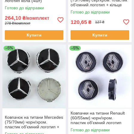
логотип кола (4шт)
об'ємний логотип + кільце
Готово до відправки
(1шт)
Готово до відправки
264,10
₴/комплект
120,65
₴
127 ₴
278 ₴/комплект
Купити
Купити
–5%
–5%
Ковпачки на титани Renault
Ковпачок на титани Mercedes
(60/55мм) чорн/хром.
(75/70мм) чорн/хром.
пластик об'ємний логотип
пластик об'ємний логотип +
(4шт)
Готово до відправки
кільце (1шт)
Готово до відправки