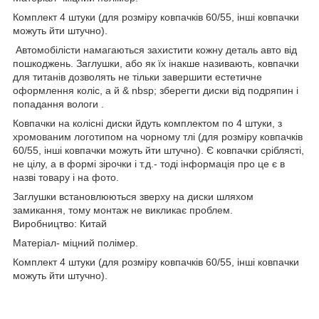
Комплект 4 штуки (для розміру ковпачків 60/55, інші ковпачки
можуть йти штучно).
Автомобілісти намагаються захистити кожну деталь авто від
пошкоджень. Заглушки, або як їх інакше називають, ковпачки
для титанів дозволять не тільки завершити естетичне
оформлення коліс, а й & nbsp; зберегти диски від подряпин і
попадання вологи .
Ковпачки на колісні диски йдуть комплектом по 4 штуки, з
хромованим логотипом на чорному тлі (для розміру ковпачків
60/55, інші ковпачки можуть йти штучно). Є ковпачки сріблясті,
не цілу, а в формі зірочки і т.д.- тоді інформація про це є в
назві товару і на фото.
Заглушки встановлюються зверху на диски шляхом
замикання, тому монтаж не викликає проблем.
Виробництво: Китай
Матеріал- міцний полімер.
Комплект 4 штуки (для розміру ковпачків 60/55, інші ковпачки
можуть йти штучно).