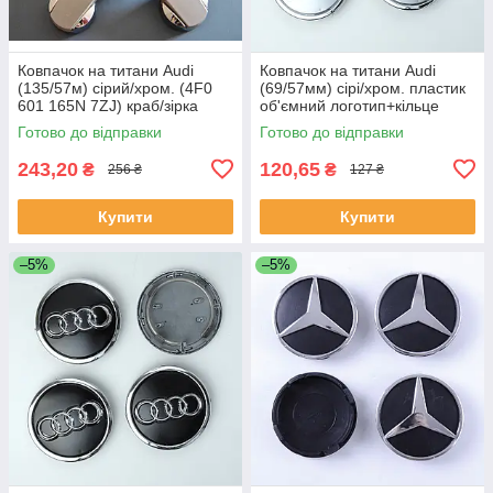
Ковпачок на титани Audi
Ковпачок на титани Audi
(135/57м) сірий/хром. (4F0
(69/57мм) сірі/хром. пластик
601 165N 7ZJ) краб/зірка
об'ємний логотип+кільце
(1шт)
(1шт)
Готово до відправки
Готово до відправки
243,20
120,65
₴
₴
256 ₴
127 ₴
Купити
Купити
–5%
–5%