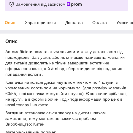
Замовлення під захистом
Опис
Характеристики
Доставка
Оплата
Умови п
Опис
Автомобілісти намагаються захистити кожну деталь авто від
пошкоджень. Заглушки, або як їх інакше називають, ковпачки
для титанів дозволять не тільки завершити естетичне
оформлення коліс, а й & nbsp; зберегти диски від подряпин і
попадання вологи .
Ковпачки на колісні диски йдуть комплектом по 4 штуки, з
хромованим логотипом на чорному тлі (для розміру ковпачків
60/55, інші ковпачки можуть йти штучно). Є ковпачки сріблясті,
не круглі, а в формі зірочки і т.д.- тоді інформація про це є в
назві товару і на фото.
Заглушки встановлюються зверху на диски шляхом
замикання, тому монтаж не викликає проблем.
Виробництво: Китай
Матеріал- міцний полімер.