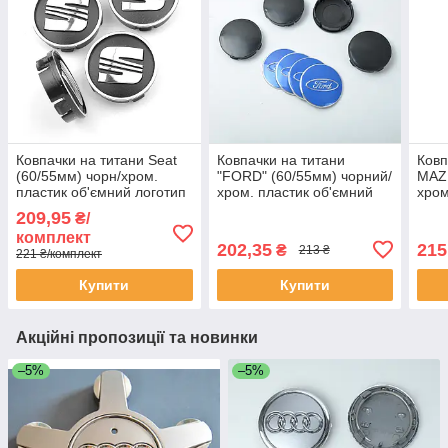
Ковпачки на титани Seat
Ковпачки на титани
Ковп
(60/55мм) чорн/хром.
"FORD" (60/55мм) чорний/
MAZD
пластик об'ємний логотип
хром. пластик об'ємний
хром
(4шт)
синій логотип (4шт)
лого
209,95
₴/
комплект
202,35
215
₴
213 ₴
221 ₴/комплект
Купити
Купити
Акційні пропозиції та новинки
–5%
–5%