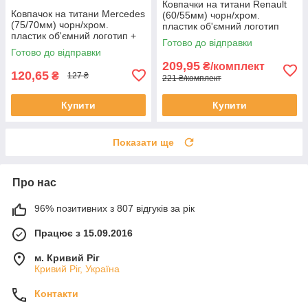
Ковпачки на титани Renault
Ковпачок на титани Mercedes
(60/55мм) чорн/хром.
(75/70мм) чорн/хром.
пластик об'ємний логотип
пластик об'ємний логотип +
(4шт)
Готово до відправки
кільце (1шт)
Готово до відправки
209,95
₴/комплект
120,65
₴
127 ₴
221 ₴/комплект
Купити
Купити
Показати ще
Про нас
96% позитивних з 807 відгуків за рік
Працює з 15.09.2016
м. Кривий Ріг
Кривий Ріг, Україна
Контакти