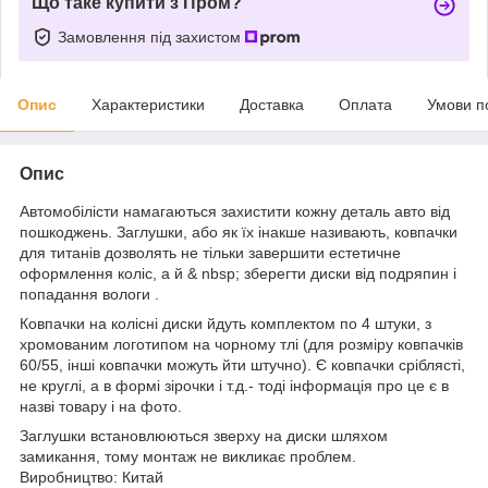
Що таке купити з Пром?
Замовлення під захистом
Опис
Характеристики
Доставка
Оплата
Умови п
Опис
Автомобілісти намагаються захистити кожну деталь авто від
пошкоджень. Заглушки, або як їх інакше називають, ковпачки
для титанів дозволять не тільки завершити естетичне
оформлення коліс, а й & nbsp; зберегти диски від подряпин і
попадання вологи .
Ковпачки на колісні диски йдуть комплектом по 4 штуки, з
хромованим логотипом на чорному тлі (для розміру ковпачків
60/55, інші ковпачки можуть йти штучно). Є ковпачки сріблясті,
не круглі, а в формі зірочки і т.д.- тоді інформація про це є в
назві товару і на фото.
Заглушки встановлюються зверху на диски шляхом
замикання, тому монтаж не викликає проблем.
Виробництво: Китай