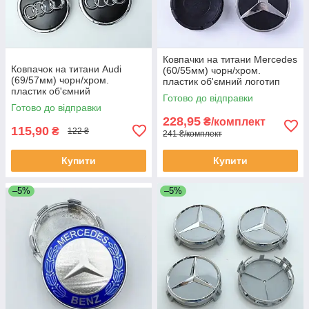
Ковпачки на титани Mercedes
Ковпачок на титани Audi
(60/55мм) чорн/хром.
(69/57мм) чорн/хром.
пластик об'ємний логотип
пластик об'ємний
(4шт)
Готово до відправки
логотип+кільцо (1шт)
Готово до відправки
228,95
₴/комплект
115,90
₴
122 ₴
241 ₴/комплект
Купити
Купити
–5%
–5%