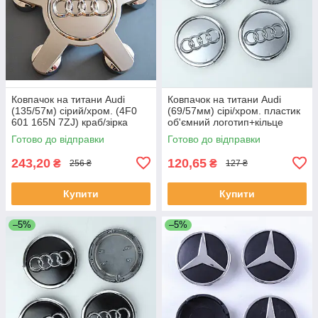
Ковпачок на титани Audi
Ковпачок на титани Audi
(135/57м) сірий/хром. (4F0
(69/57мм) сірі/хром. пластик
601 165N 7ZJ) краб/зірка
об'ємний логотип+кільце
(1шт)
(1шт)
Готово до відправки
Готово до відправки
243,20
120,65
₴
₴
256 ₴
127 ₴
Купити
Купити
–5%
–5%