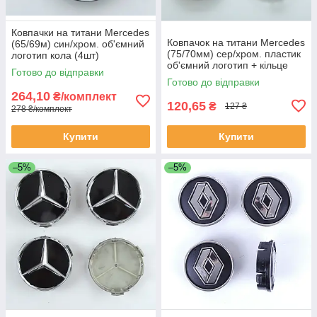
Ковпачки на титани Mercedes
Ковпачок на титани Mercedes
(65/69м) син/хром. об'ємний
(75/70мм) сер/хром. пластик
логотип кола (4шт)
об'ємний логотип + кільце
Готово до відправки
(1шт)
Готово до відправки
264,10
₴/комплект
120,65
₴
127 ₴
278 ₴/комплект
Купити
Купити
–5%
–5%