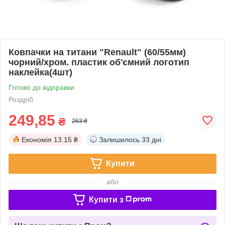
Ковпачки на титани "Renault" (60/55мм)
чорний/хром. пластик об'ємний логотип
наклейка(4шт)
Готово до відправки
Роздріб
249,85
₴
263 ₴
Економія
13.15 ₴
Залишилось
33 дні
Купити
або
Купити з