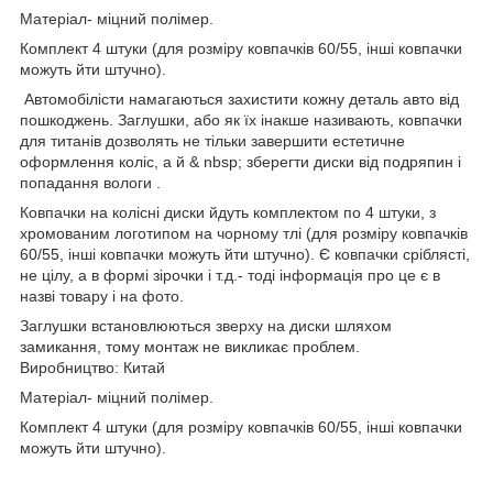
Матеріал- міцний полімер.
Комплект 4 штуки (для розміру ковпачків 60/55, інші ковпачки
можуть йти штучно).
Автомобілісти намагаються захистити кожну деталь авто від
пошкоджень. Заглушки, або як їх інакше називають, ковпачки
для титанів дозволять не тільки завершити естетичне
оформлення коліс, а й & nbsp; зберегти диски від подряпин і
попадання вологи .
Ковпачки на колісні диски йдуть комплектом по 4 штуки, з
хромованим логотипом на чорному тлі (для розміру ковпачків
60/55, інші ковпачки можуть йти штучно). Є ковпачки сріблясті,
не цілу, а в формі зірочки і т.д.- тоді інформація про це є в
назві товару і на фото.
Заглушки встановлюються зверху на диски шляхом
замикання, тому монтаж не викликає проблем.
Виробництво: Китай
Матеріал- міцний полімер.
Комплект 4 штуки (для розміру ковпачків 60/55, інші ковпачки
можуть йти штучно).