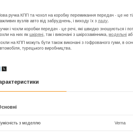
ова ручка КПП та чохол на коробку перемикання передач - це не тіл
ажливих вузлів авто від забруднень, і виходу їх з
ладу
.
учки і чохли коробки передач - це речі, які швидко зношуються і п
охли на них як
шкіряні
, так і виконані з шкірозамінника,
модельні
або
охли на КПП можуть бути також виконані з гофрованого гуми, в ос
втомобіля, турецького виробництва.
арактеристики
Основні
умісність з моделлю
Verna