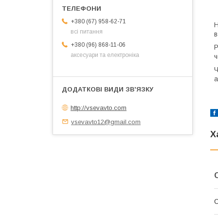
+380 (67) 958-62-71
Н
всі питання
в
+380 (96) 868-11-06
Р
аксесуари та електроніка
ч
Ч
а
http://vsevavto.com
vsevavto12@gmail.com
Х
С