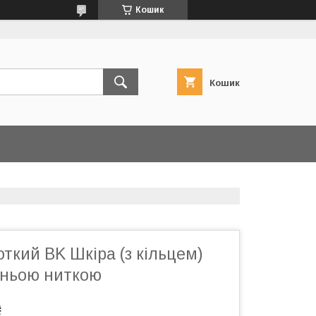
Кошик
Кошик
ткий BK Шкіра (з кільцем)
ньою ниткою
₴