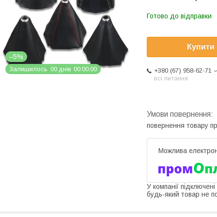
Готово до відправки
Купити
–5%
Залишилось
0
0
днів
0
0
0
0
0
0
+380 (67) 958-62-71
всі питання
повернення товару п
У компанії підключені
будь-який товар не п