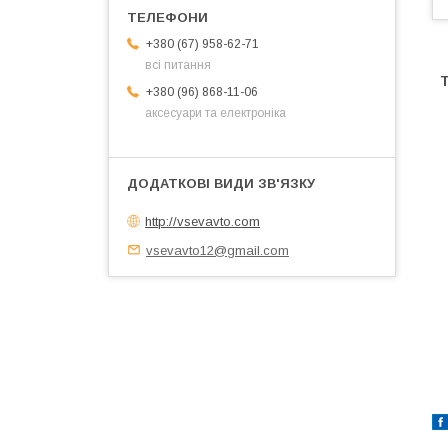
+380 (67) 958-62-71
всі питання
+380 (96) 868-11-06
аксесуари та електроніка
http://vsevavto.com
vsevavto12@gmail.com