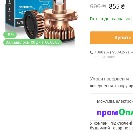
855 ₴
900 ₴
Готово до відправки
–5%
Купити
Залишилось
0
0
днів
0
0
0
0
0
0
+380 (67) 958-62-71
всі питання
повернення товару п
У компанії підключені
будь-який товар не п