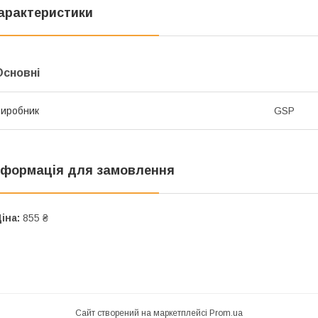
арактеристики
Основні
иробник
GSP
нформація для замовлення
іна:
855 ₴
Сайт створений на маркетплейсі
Prom.ua