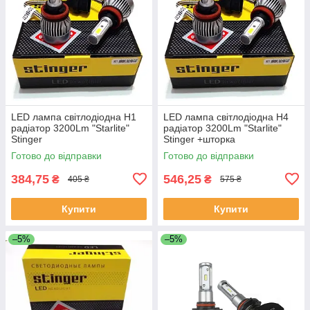
LED лампа світлодіодна H1
LED лампа світлодіодна H4
радіатор 3200Lm "Starlite"
радіатор 3200Lm "Starlite"
Stinger
Stinger +шторка
/COB/36W/5500K/IP65/8-48v
/COB/36W/5500K/IP65/8-48v
Готово до відправки
Готово до відправки
(1шт)
(1шт)
384,75
546,25
₴
₴
405 ₴
575 ₴
Купити
Купити
–5%
–5%