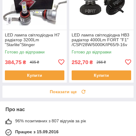
LED лампа світлодіодна H7
LED лампа світлодіодна HB3
радіатор 3200Lm
радіатор 4000Lm FORT "F1"
"Starlite"Stinger
/CSP/28W/5000K/IP65/9-16v
/COB/36W/5500K/IP57/9-32v
(2шт)
Готово до відправки
Готово до відправки
(1шт)
384,75
252,70
₴
₴
405 ₴
266 ₴
Купити
Купити
Показати ще
Про нас
96% позитивних з 807 відгуків за рік
Працює з 15.09.2016