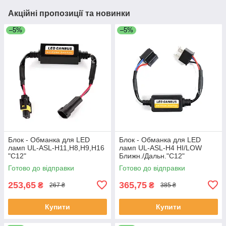
Акційні пропозиції та новинки
–5%
–5%
Блок - Обманка для LED
Блок - Обманка для LED
ламп UL-ASL-H11,H8,H9,H16
ламп UL-ASL-H4 HI/LOW
"C12"
Ближн./Дальн."C12"
Готово до відправки
Готово до відправки
253,65
365,75
₴
₴
267 ₴
385 ₴
Купити
Купити