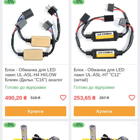
–5%
–5%
Блок - Обманка для LED
Блок - Обманка для LED
ламп UL-ASL-H4 HI/LOW
ламп UL-ASL-H7 "C12"
Ближн./Дальн."C16"( аналог
(китай)
Бакстер)
Готово до відправки
Готово до відправки
490,20
253,65
₴
₴
516 ₴
267 ₴
Купити
Купити
–5%
–5%