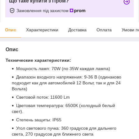
Що таке купити з Пром?
Замовлення під захистом
Опис
Характеристики
Доставка
Оплата
Умови п
Опис
Технические характеристики:
Мощность ламп: 70W (по 35W каждая лампа)
Диапазон входного напряжения: 9-36 В (одинаково
подходит как для автомобилей 12 Вольт, так и для 24
Вольта)
Световой поток: 11600 Lm
Цветовая температура: 6500К (холодный белый
свет).
Степень защиты: IP65
Угол светового пучка: 360 градусов для дальнего
света, 270 градусов для ближнего света