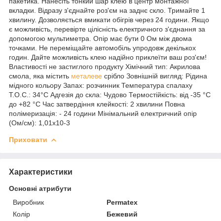
пакетика. Нанесіть тонкий шар клею в центр монтажної
вкладки. Відразу з'єднайте роз'єм на заднє скло. Тримайте 1
хвилину. Дозволяється вмикати обігрів через 24 години. Якщо
є можливість, перевірте цілісність електричного з'єднання за
допомогою мультиметра. Опір має бути 0 Ом між двома
точками. Не переміщайте автомобіль упродовж декількох
годин. Дайте можливість клею надійно приклеїти ваш роз'єм!
Властивості не застиглого продукту Хімічний тип: Акрилова
смола, яка містить
металеве
срібло Зовнішній вигляд: Рідина
мідного кольору Запах: розчинник Температура спалаху
T.O.C.: 34°С Адгезія до скла: Чудово Термостійкість: від -35 °C
до +82 °C Час затвердіння клейкості: 2 хвилини Повна
полімеризація: - 24 години Мінімальний електричний опір
(Ом/см): 1,01х10-3
Приховати
Характеристики
Основні атрибути
Виробник
Permatex
Колір
Бежевий