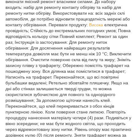
виконати якісний ремонт власними силами. До набору
входить: набір для ремонту контакту обігріву та набір для
ремонту нитки обігріву. Використовувати на: всіх задніх склі
автомобіля, де потрібно відновити працездатність мережі або
контакту обігрівання. Переваги продукту:
Висока
електрична
провідність; Стійкість до екстремальних погодних умов; Повна
відповідність кольору сітки Повний комплект; Ремонт за один
раз; Інструкція із застосування: Для ремонту ниток
обігрівання: Для досягнення найкращих результатів
температура довкілля має бути не менш ніж 10 °C; Виключити
обігрівання. Очистити поверхню скла від пилу та жиру; Зніміть
захисну плівку з трафарету; Обережно помістіть трафарет на
пошкоджену зону. Вся ділянка має поміститися в трафарет;
Натисніть на трафарет. Переконайтеся, що всі повітряні
бульбашки видалені; Ретельно збовтайте пляшечку. Якщо на
дні або стінках залишаються тверді грудки, то можна
скористатися зубочисткою для повного та однорідного
розмішування; За допомогою щіточки нанесіть клей.
Переконайтеся, що клей перекривається з обох кінців
пунктирною лінією. Коли поверхня стане липкою. Повторіть
процедуру нанесення матеріалу чотири (4) рази. Подивіться у
вікно зсередини; не має бути жодного світла, що проходить
через відремонтовану зону нитки. Рівень опору має практично
дорівнює нулю (0) після ремонту. Зняти трафарет можна за