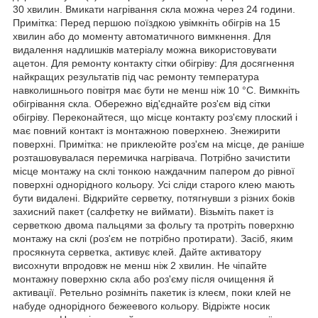
30 хвилин. Вмикати нагрівання скла можна через 24 години.
Примітка: Перед першою поїздкою увімкніть обігрів на 15
хвилин або до моменту автоматичного вимкнення. Для
видалення надлишків матеріалу можна використовувати
ацетон. Для ремонту контакту сітки обігріву: Для досягнення
найкращих результатів під час ремонту температура
навколишнього повітря має бути не менш ніж 10 °C. Вимкніть
обігрівання скла. Обережно від'єднайте роз'єм від сітки
обігріву. Переконайтеся, що місце контакту роз'єму плоский і
має повний контакт із монтажною поверхнею. Знежирити
поверхні. Примітка: не приклеюйте роз'єм на місце, де раніше
розташовувалася перемичка нагрівача. Потрібно зачистити
місце монтажу на склі тонкою наждачним папером до рівної
поверхні однорідного кольору. Усі сліди старого клею мають
бути видалені. Відкрийте серветку, потягнувши з різних боків
захисний пакет (салфетку не виймати). Візьміть пакет із
серветкою двома пальцями за фольгу та протріть поверхню
монтажу на склі (роз'єм не потрібно протирати). Засіб, яким
просякнута серветка, активує клей. Дайте активатору
висохнути впродовж не менш ніж 2 хвилин. Не чіпайте
монтажну поверхню скла або роз'єму після очищення й
активації. Ретельно розімніть пакетик із клеєм, поки клей не
набуде однорідного бежеевого кольору. Відріжте носик