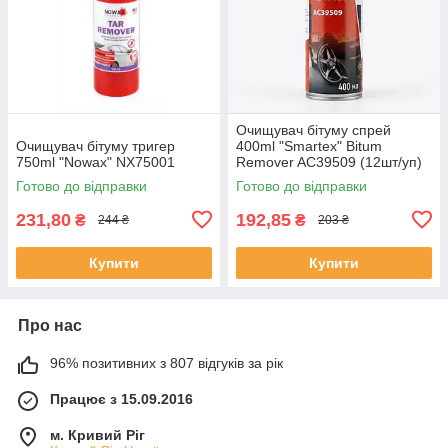
Очищувач бітуму спрей
Очищувач бітуму тригер
400ml "Smartex" Bitum
750ml "Nowax" NX75001
Remover AC39509 (12шт/уп)
Готово до відправки
Готово до відправки
231,80
192,85
₴
₴
244 ₴
203 ₴
Купити
Купити
Про нас
96% позитивних з 807 відгуків за рік
Працює з 15.09.2016
м. Кривий Ріг