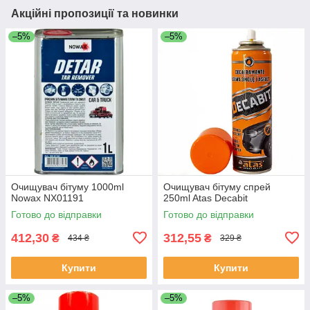
Акційні пропозиції та новинки
–5%
–5%
Очищувач бітуму 1000ml
Очищувач бітуму спрей
Nowax NX01191
250ml Atas Decabit
Готово до відправки
Готово до відправки
412,30
312,55
₴
₴
434 ₴
329 ₴
Купити
Купити
–5%
–5%