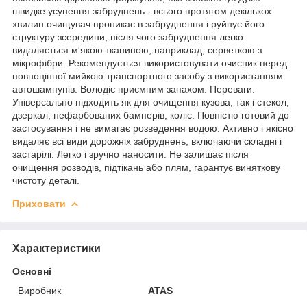
швидке усунення забруднень - всього протягом декількох
хвилин очищувач проникає в забруднення і руйнує його
структуру зсередини, після чого забруднення легко
видаляється м'якою тканиною, наприклад, серветкою з
мікрофібри. Рекомендується використовувати очисник перед
повноцінної мийкою транспортного засобу з використанням
автошампунів. Володіє приємним запахом. Переваги:
Універсально підходить як для очищення кузова, так і стекол,
дзеркал, нефарбованих бамперів, коліс. Повністю готовий до
застосування і не вимагає розведення водою. Активно і якісно
видаляє всі види дорожніх забруднень, включаючи складні і
застарілі. Легко і зручно наносити. Не залишає після
очищення розводів, підтікань або плям, гарантує виняткову
чистоту деталі.
Приховати
Характеристики
Основні
Виробник
ATAS