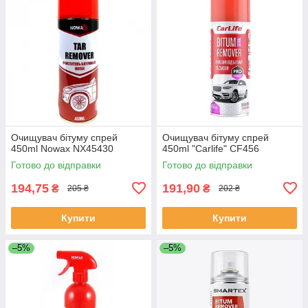
Очищувач бітуму спрей
Очищувач бітуму спрей
450ml Nowax NX45430
450ml "Carlife" CF456
Готово до відправки
Готово до відправки
194,75
191,90
₴
₴
205 ₴
202 ₴
Купити
Купити
–5%
–5%