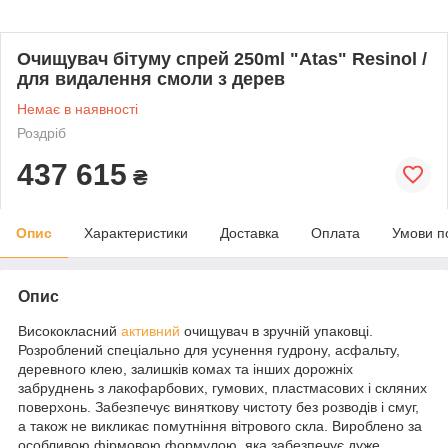
Очищувач бітуму спрей 250ml "Atas" Resinol /
для видалення смоли з дерев
Немає в наявності
Роздріб
437 615
₴
Опис
Характеристики
Доставка
Оплата
Умови п
Опис
Висококласний
активний
очищувач в зручній упаковці.
Розроблений спеціально для усунення гудрону, асфальту,
деревного клею, залишків комах та інших дорожніх
забруднень з лакофарбових, гумових, пластмасових і скляних
поверхонь. Забезпечує виняткову чистоту без розводів і смуг,
а також не викликає помутніння вітрового скла. Вироблено за
особливою фірмовою формулою, яка забезпечує дуже