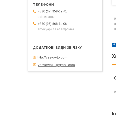
+380 (67) 958-62-71
всі питання
В
п
+380 (96) 868-11-06
в
аксесуари та електроніка
Х
http://vsevavto.com
vsevavto12@gmail.com
В
І