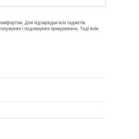
 комфортом. Для підзарядки всіх гаджетів
згалужувачі і подовжувачі прикурювача. Тоді всім