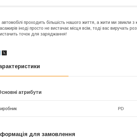
 автомобілі проходить більшість нашого життя, а жити ми звикли з
асажирів іноді просто не вистачає місця всім, тоді вас виручать ро
истачить точок для заряджання!
арактеристики
Основні атрибути
иробник
PD
нформація для замовлення