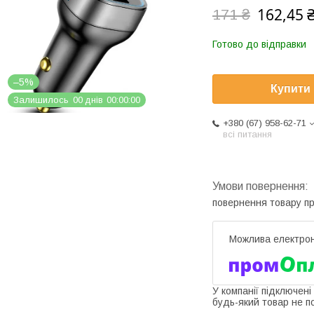
162,45 
171 ₴
Готово до відправки
–5%
Купити
Залишилось
0
0
днів
0
0
0
0
0
0
+380 (67) 958-62-71
всі питання
повернення товару п
У компанії підключені
будь-який товар не п